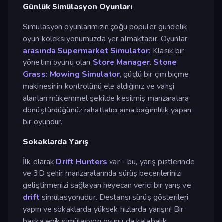
Günlük Simülasyon Oyunları
Simülasyon oyunlarımızın çoğu popüler gündelik
oyun koleksiyonumuzda yer almaktadır. Oyunlar
arasında Supermarket Simulator:
Klasik bir
yönetim oyunu olan
Store Manager
.
Stone
Grass: Mowing Simulator
, güçlü bir çim biçme
makinesinin kontrolünü ele aldığınız ve vahşi
alanları mükemmel şekilde kesilmiş manzaralara
dönüştürdüğünüz rahatlatıcı ama bağımlılık yapan
bir oyundur.
Sokaklarda Yarış
İlk olarak
Drift Hunters
var - bu, yarış pistlerinde
ve 3D şehir manzaralarında sürüş becerilerinizi
geliştirmenizi sağlayan heyecan verici bir yarış ve
drift
simülasyonudur. Destansı sürüş gösterileri
yapın ve sokaklarda yüksek hızlarda yarışın! Bir
başka epik simülasyon oyunu da kalabalık