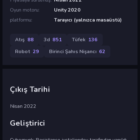
Oyun motoru
Unity 2020
platformu
Tarayıcı (yalnızca masaüstü)
Atış
88
3d
851
Tüfek
136
Robot
29
Birinci Şahıs Nişancı
62
Çıkış Tarihi
Nisan 2022
Geliştirici
Cyberpunk: Resistance justaliendev tarafından yapıldı.