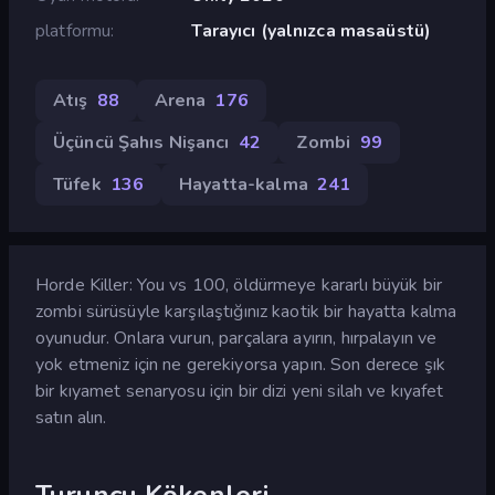
platformu
Tarayıcı (yalnızca masaüstü)
Atış
88
Arena
176
Üçüncü Şahıs Nişancı
42
Zombi
99
Tüfek
136
Hayatta-kalma
241
Horde Killer: You vs 100, öldürmeye kararlı büyük bir
zombi sürüsüyle karşılaştığınız kaotik bir hayatta kalma
oyunudur. Onlara vurun, parçalara ayırın, hırpalayın ve
yok etmeniz için ne gerekiyorsa yapın. Son derece şık
bir kıyamet senaryosu için bir dizi yeni silah ve kıyafet
satın alın.
Turuncu Kökenleri