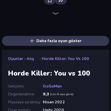
Redcoats.io
SkillWarz
Funny Shooter 2
Zombie Hunters Online
ZombieStrike
CS: Chaos Squad
Shape Shooter 3
Fragen
Funny Shooter - Destroy All
Time Shooter 3: SWAT
Toilets Worms Shooter
Tanks 3D
Serious Head
Kirka.io
Zombie Outbreak Arena
Doomsday Shooter
Sniper Mission
Metal Guns Fury
Daha fazla oyun göster
Oyunlar
Atış
Horde Killer: You Vs 100
»
»
Horde Killer: You vs 100
Geliştirici
GoGoMan
Değerlendirme
9,3
(
son 6 aya göre
)
Piyasaya sürülmüş
Nisan 2022
Oyun motoru
Unity 2020