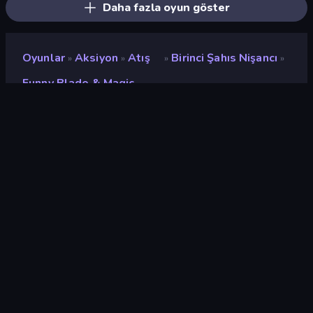
Daha fazla oyun göster
Oyunlar
Aksiyon
Atış
Birinci Şahıs Nişancı
»
»
»
»
Funny Blade & Magic
Funny Blade & Magic
Geliştirici
GoGoMan
Değerlendirme
9,5
(
son 6 aya göre
)
Piyasaya sürülmüş
Mart 2023
Son güncelleme
Temmuz 2023
Oyun motoru
Unity 2022
Platformlar
Tarayıcı (masaüstü, mobil,
tablet), CrazyGames
Uygulaması (Android)