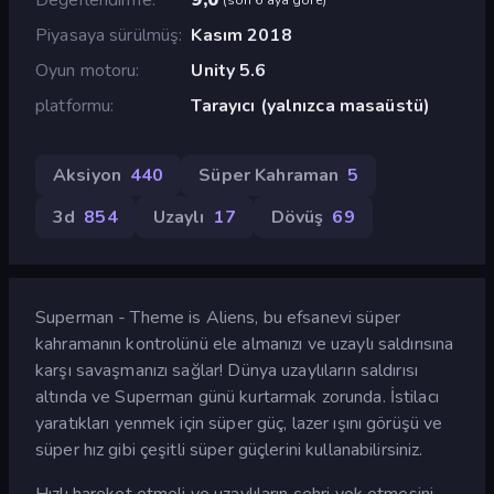
Piyasaya sürülmüş
Kasım 2018
Oyun motoru
Unity 5.6
platformu
Tarayıcı (yalnızca masaüstü)
Aksiyon
440
Süper Kahraman
5
3d
854
Uzaylı
17
Dövüş
69
Superman - Theme is Aliens, bu efsanevi süper
kahramanın kontrolünü ele almanızı ve uzaylı saldırısına
karşı savaşmanızı sağlar! Dünya uzaylıların saldırısı
altında ve Superman günü kurtarmak zorunda. İstilacı
yaratıkları yenmek için süper güç, lazer ışını görüşü ve
süper hız gibi çeşitli süper güçlerini kullanabilirsiniz.
Hızlı hareket etmeli ve uzaylıların şehri yok etmesini