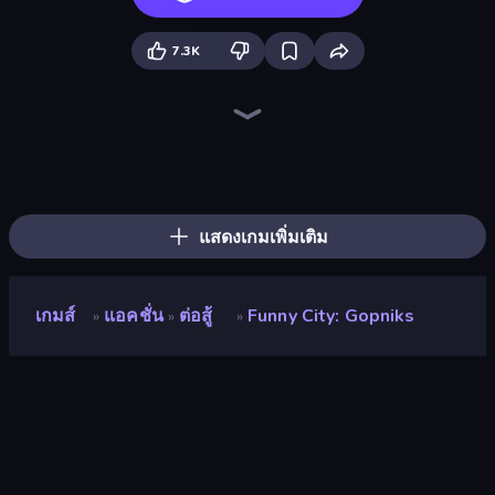
7.3K
Sandbox City
I Am Quadrober!
I Am Taxi Prankster Sim
Surf GO Parkour
Rooftop Run
Fury Foot
Mega Fall Ragdoll Simulator
Hand Over Hand
Monkey School Prank
Simply Prop Hunt
Falling Art Ragdoll Simulator
Only Up 3D Parkour: Go Ascend
Funny Blade & Magic
Online Robot Royale
Home Flip
Felon Play: Ragdoll Sandbox
Only Up: Parkour
BMG: Ragdoll Playground
แสดงเกมเพิ่มเติม
เกมส์
แอคชั่น
ต่อสู้
Funny City: Gopniks
»
»
»
Funny City: Gopniks
นักพัฒนา
GoGoMan
คะแนน
9.0
(
อ้างอิงจากข้อมูล 6 เดือนที่ผ่านมา
)