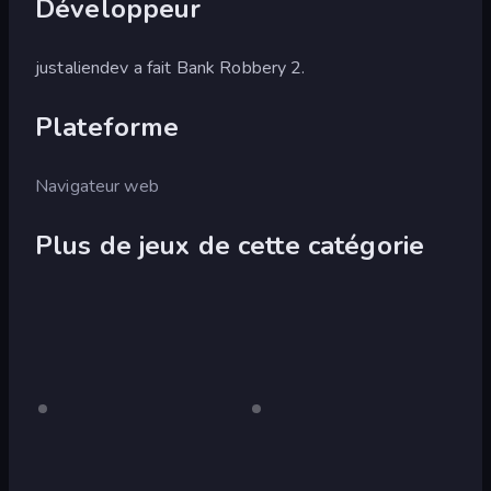
Développeur
justaliendev a fait Bank Robbery 2.
Plateforme
Navigateur web
Plus de jeux de cette catégorie
Bank
Pour
Bank
Pour
ordinateur
ordinateur
Robbery
Robbery
3