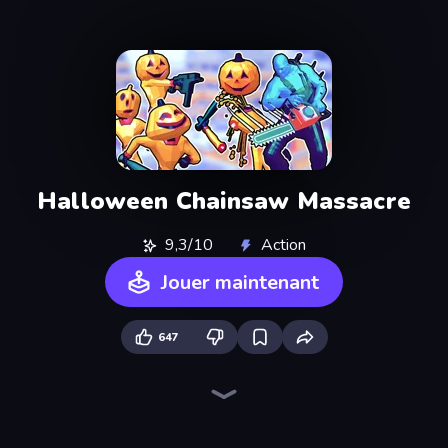
Halloween Chainsaw Massacre
9,3/10
Action
Jouer maintenant
647
Space Wars Battleground
War the Knights
Gravity Arena Shooter