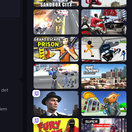
Sandbox City
Amazing Strange Rope Police
Super Crime Steel War Hero
Grand Action Simulator: New York
Grand Escape: Prison
Stickman Prison: Counter Assault
Amazing Crime Strange Stickman
Mad Town Andreas: Mafia Storie
 det
 dem
Downtown 1930s Mafia
Bank Robbery 3