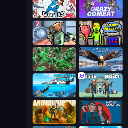
Funny City: Gopniks
Crazy Combat
Bank Robbery
I Am Not Infected!
Soldiers - Capture and Control!
Python Snake Simulator
Underwater Survival: Deep Dive
Bank Heist
Animal World
Max vs Gangsters