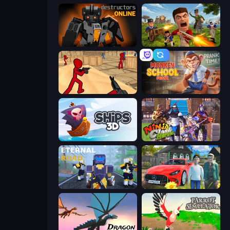
Destructors Online
Redcoats.io
Stickman Counter Terror Strike
Monkey School Prank
Ships 3D
Ninja Clash Heroes
Eternal Road
Speedboy: History with Grandfather