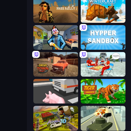
Free Rally 2
WinterCraft: Survival in the Forest
Save the Hostages
Hypper Sandbox
DriveTown
Alcatraz Prison Escape Plan
Crazy Pig Simulator
Tiger Simulator 3D
Airport Clash 3D
Secret Agent James