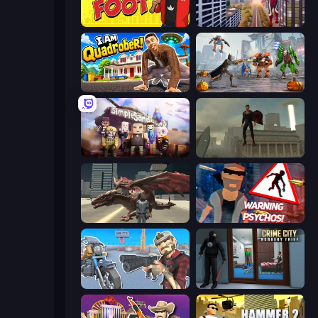
Fury Foot
Super Strong Hero
I Am Quadrober!
Flying Bat Robot Car Transform Game
Simple Sandbox 3
The Superman - Theme is Aliens
Dragon Vice City
City of Psychos
Shoot and Drive
Crime City Robbery Thief Games