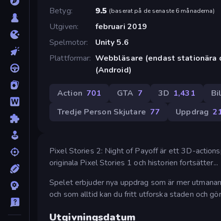
Betyg
9.5
(
baserat på de senaste 6 månaderna
)
Utgiven
februari 2019
Spelmotor
Unity 5.6
Plattformar
Webbläsare (endast stationära 
(Android)
Action
701
GTA
7
3D
1,431
Bi
Tredje Person Skjutare
77
Uppdrag
2
Pixel Stories 2: Night of Payoff är ett 3D-actio
originala Pixel Stories 1 och historien fortsätter...
Spelet erbjuder nya uppdrag som är mer utmanande
och som alltid kan du fritt utforska staden och göra 
Utgivningsdatum