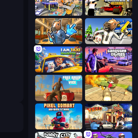
Casino Robbery
Hammer 2
Bank Robbery 2
Bank Robbery: Escape
I Am Taxi Prankster Sim
Gangster Crimes Online 6: Mafia City
Free Rally: Vice
Wild Animal Zoo City Simulator
Pixel Combat: Zombies Strike
Vegas Clash 3D