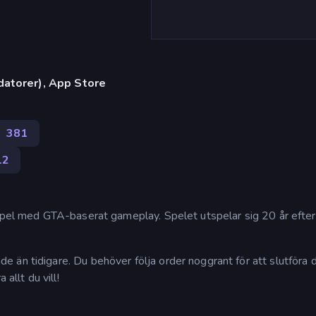
datorer), App Store
l
381
12
nspel med GTA-baserat gameplay. Spelet utspelar sig 20 år efter
 än tidigare. Du behöver följa order noggrant för att slutföra
allt du vill!