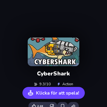
CyberShark
9.3/10
Action
Klicka för att spela!
2.1K