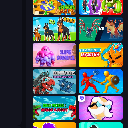
Zombie Raft
Infection Town of Zombies
Dogs vs Aliens
Monster Battle
Slime Conquer: Epic Battles
Summoner Master
Dominators: Fighting Dinosaurs
Epic Sword Battle! Fight in Arena
Dino World: Merge & Fight
Mutant Idle