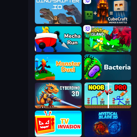
DinoShifter.io
CubeCraft: Merge & Battle
Mecha Run
Adventure Island 2D
Monster Duel
Bacteria
CyberDino 3D
DOP Noob: Draw to Save
TV Invasion
Mystical Blade