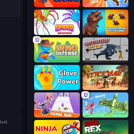
Dino Crowd
Animal DNA Run
Spider Evolution: Runner Game
Dragons Merge: Battle Games
Dino Defense
Sharkosaurus Rampage
Glove Power
Stickman: Dinosaur Arena
Merge Run
Silly Walkers
dsel