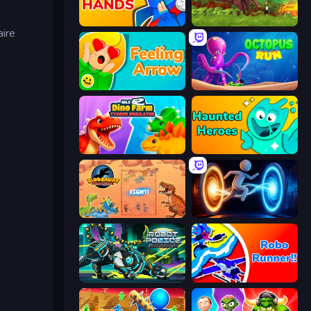
Ninja Hands
Rio Rex
aire
Feeling Arrow
OctopusRun
Idle Dino Farm Tycoon Simulator 3D
Haunted Heroes
Dinosaurs Merge Master
Portal Escape
Robot Police Iron Panther
Robo Runner