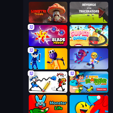
Monster Trainer: Catching Game
Revenge of the Triceratops
Blade Merge
Super Sucker 3D
Jailbreak: Hide or Attack!
Bounce Out
Doodle Smash
Super Monster Run