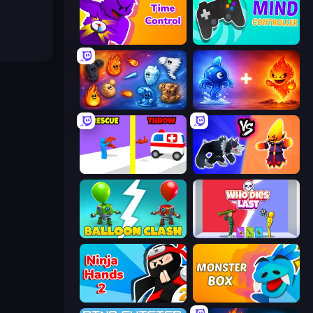
Time Control!
Mind Controller
Elemental Merge
Elemental Monsters: Merge
Rescue Throw
Merge Battle Tactics
Balloon Clash
Who Dies Last?
Ninja Hands 2
Monster Box