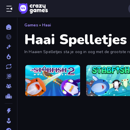
Games
»
Haai
Haai Spelletjes
In Haaien Spelletjes sta je oog in oog met de grootste 
onderwateravonturen.
Stabfish 2
Stabfish.io