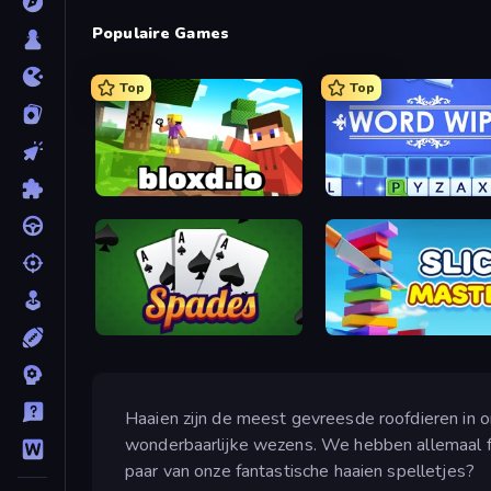
Populaire Games
Top
Top
Bloxd.io
Word Wipe
Spades
Slice Master
Haaien zijn de meest gevreesde roofdieren in o
wonderbaarlijke wezens. We hebben allemaal fi
paar van onze fantastische haaien spelletjes?