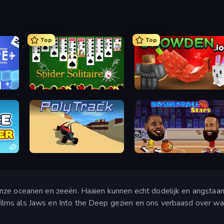
Top
Top
Spider Solitaire
Grow A Garden | Growden.io
PolyTrack
Basketball Stars
nze oceanen en zeeën. Haaien kunnen echt dodelijk en angstaanj
lms als Jaws en Into the Deep gezien en ons verbaasd over wa