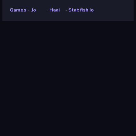
Games
.io
Haai
Stabfish.io
»
»
»
Stabfish.io
Ontwikkelaar
Zytech AI
Beoordeling
(
op basis van de afgelopen 6
9,1
maanden
)
Laatst bijgewerkt
juni 2025
Game-engine
HTML5
Platformen
Browser (desktop, mobiel,
tablet), CrazyGames-app (iOS,
Android)
Oriëntatie
Portret
Wiki pagina's
Fandom