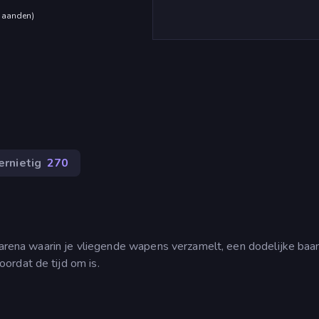
maanden
)
ernietig
270
n arena waarin je vliegende wapens verzamelt, een dodelijke baa
ordat de tijd om is.