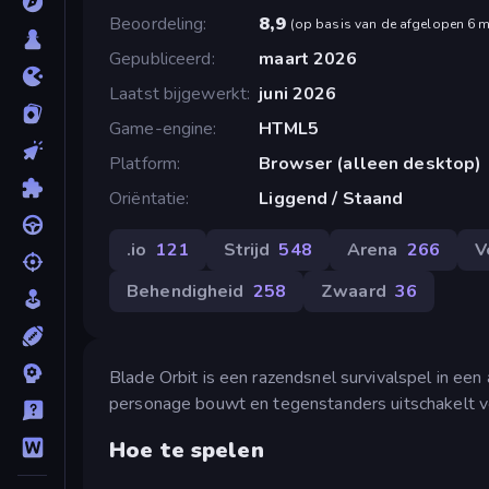
Beoordeling
8,9
(
op basis van de afgelopen 6 
Gepubliceerd
maart 2026
Laatst bijgewerkt
juni 2026
Game-engine
HTML5
Platform
Browser (alleen desktop)
Oriëntatie
Liggend / Staand
.io
121
Strijd
548
Arena
266
V
Behendigheid
258
Zwaard
36
Blade Orbit is een razendsnel survivalspel in ee
personage bouwt en tegenstanders uitschakelt vo
Hoe te spelen