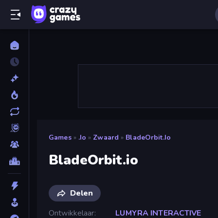
Games
»
.io
»
Zwaard
»
BladeOrbit.io
BladeOrbit.io
Delen
Ontwikkelaar
LUMYRA INTERACTIVE