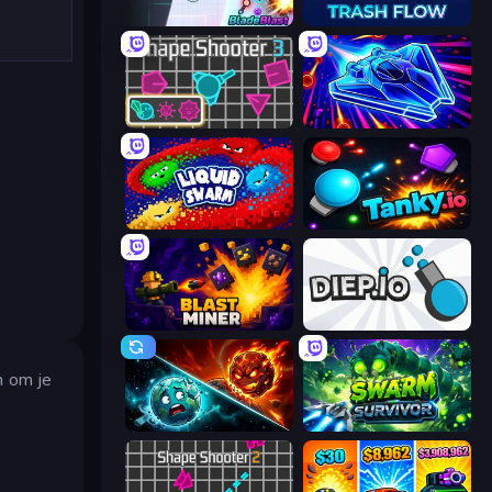
BladeBlast.io
Trash Flow
Shape Shooter 3
Stellar Swarm
Liquid Swarm
Tanky.io
Blast Miner
Diep.io
n om je
PlanetCrush 2
Swarm Survivor