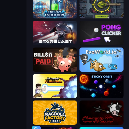
Energy Evolution
Tank Evolution
StarBlast
Pong Clicker
Bills Must Be Paid
EvoWorld.io (FlyOrDie.io)
Legend Of Fireball
Sticky Orbit
Ragdoll Factory Idle
cowz.io