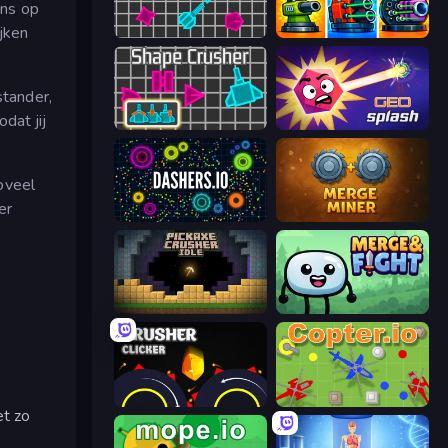
ens op
ijken
Shape Shooter 2
Pumpkin Defense: Merge Cannon
tander,
dat jij
Shape Crusher
GEOsplash
oveel
er
Dashers.io
Merge Miner
Pickaxe Crusher Idle
Merge & Fight
Crusher Clicker
Copter.io
et zo