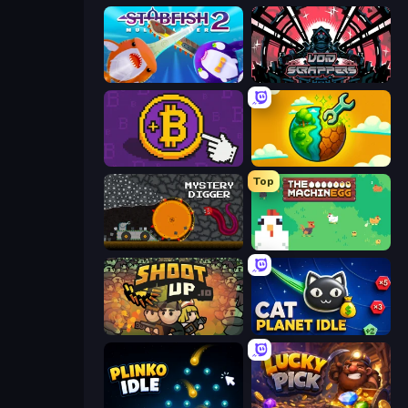
Stabfish 2
Void Scrappers
Money Maker
Land Explorers: Merge & Build
Top
Mystery Digger
The MachinEGG
Shootup.io
Cat Planet Idle