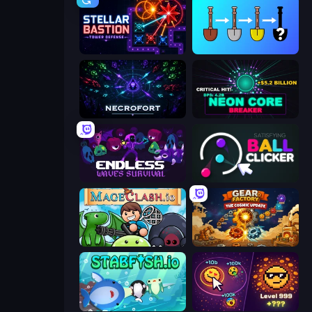
Stellar Bastion
Merge Tools - Merge and Dig
Necrofort
Neon Core Breaker
Endless Waves Survival
Satisfying Ball Clicker
Mageclash.io
Gear Factory
Stabfish.io
Dominate All Shapes