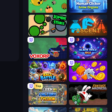
Mope.io
Human Clicker: Grow Organs
ZombieStrike
Ascent of Echoes
Voxorp
Black Hole Idle
Ball Battle Simulator
Farm Ring Idle
Top
Leek Factory Tycoon
Fantasy Madness