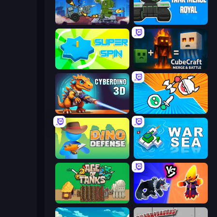
Tanks Arena io: Craft & Combat
Tank Merge Royal
Super Spin
CubeCraft: Merge & Battle
CyberDino 3D
Merge Knights!
Dino Defense
War Sea
Age of Tanks Warriors: TD War
Merge Battle Tactics