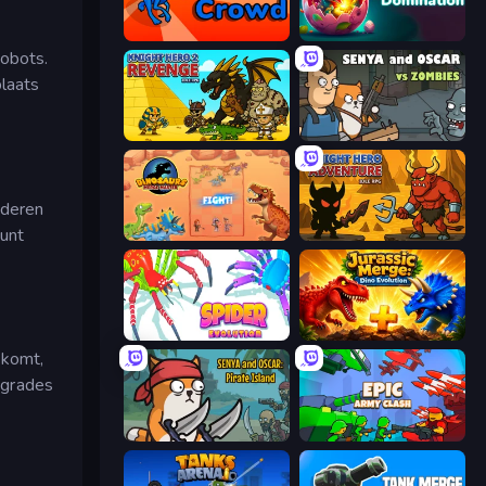
Dino Crowd
Dino Domination
robots.
plaats
Knight Hero 2 Revenge Idle RPG
Senya and Oscar vs Zombies
ederen
unt
Dinosaurs Merge Master
Knight Hero Adventure Idle RPG
Spider Evolution: Runner Game
Jurassic Merge: Dino Evolution
 komt,
pgrades
Senya and Oscar: Pirate Island
Epic Army Clash