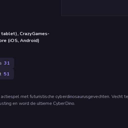
 tablet), CrazyGames-
ore (iOS, Android)
s
31
t
51
 actiespel met futuristische cyberdinosaurusgevechten. Vecht t
rusting en word de ultieme CyberDino.