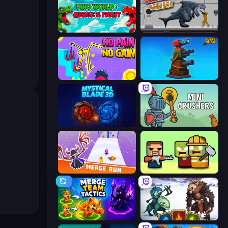
Dino World: Merge & Fight
Sharkosaurus Rampage
No Pain No Gain - Ragdoll Sandbox
Furry Road
Mystical Blade
Mini Crushers
Merge Run
Zombie Horde: Build & Survive
Merge Team Tactics
Dark Stones: Card Battle RPG