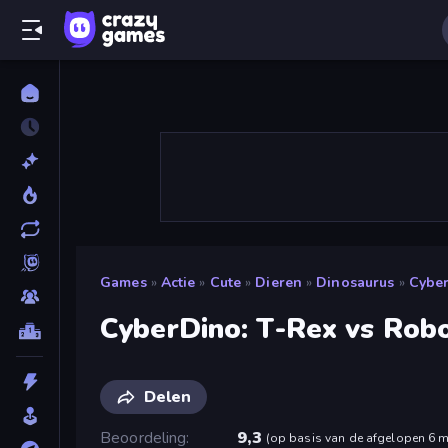
Games
»
Actie
»
Cute
»
Dieren
»
Dinosaurus
»
Cyber
CyberDino: T-Rex vs Rob
Delen
Beoordeling
9,3
(
op basis van de afgelopen 6 