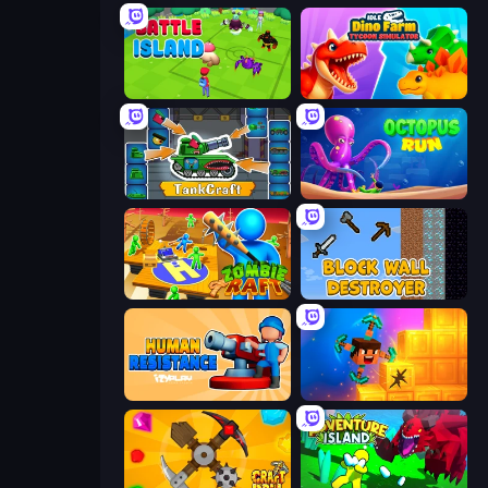
Battle Island
Idle Dino Farm Tycoon Simulator 3D
TankCraft
OctopusRun
Zombie Raft
Block Wall Destroyer
Human Resistance
Merge & Dig!