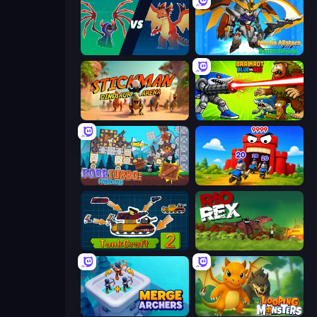
Monster Battle
Mecha Allstars Battle Royale
Stickman: Dinosaur Arena
Brainrot Blue Vs Red
Bobr Turbo: Craft Cars
TimeWarriors
TankCraft 2
Rio Rex
Merge Archers
Looping Monsters