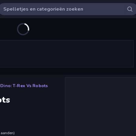
Dino: T-Rex Vs Robots
ots
maanden
)