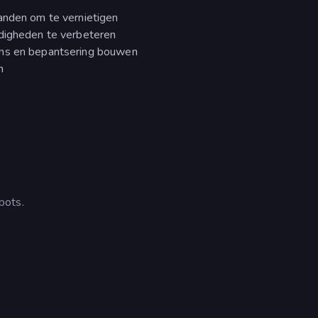
janden om te vernietigen
rdigheden te verbeteren
ens en bepantsering bouwen
n
bots.