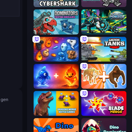
CyberShark
Iron Crusher
Dominators: Fighting Dinosaurs
Robot Police Iron Panther
Elemental Merge
Merge Master Tanks: Tank Wars
Elemental Monsters: Merge
Animal DNA Run
egen
Dragons Merge: Battle Games
Blade Merge