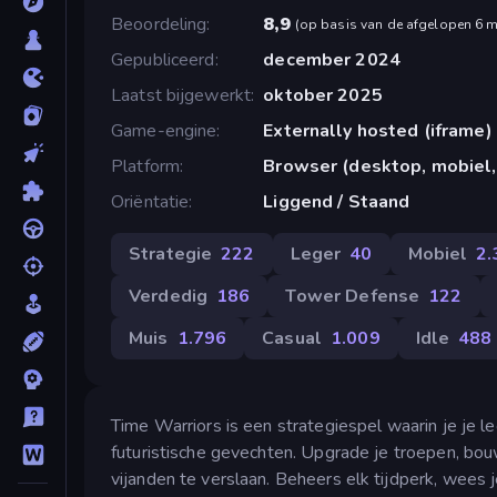
Beoordeling
8,9
(
op basis van de afgelopen 6 
Gepubliceerd
december 2024
Laatst bijgewerkt
oktober 2025
Game-engine
Externally hosted (iframe)
Platform
Browser (desktop, mobiel,
Oriëntatie
Liggend / Staand
Strategie
222
Leger
40
Mobiel
2.
Verdedig
186
Tower Defense
122
Muis
1.796
Casual
1.009
Idle
488
Time Warriors is een strategiespel waarin je je l
futuristische gevechten. Upgrade je troepen, bo
vijanden te verslaan. Beheers elk tijdperk, wees j