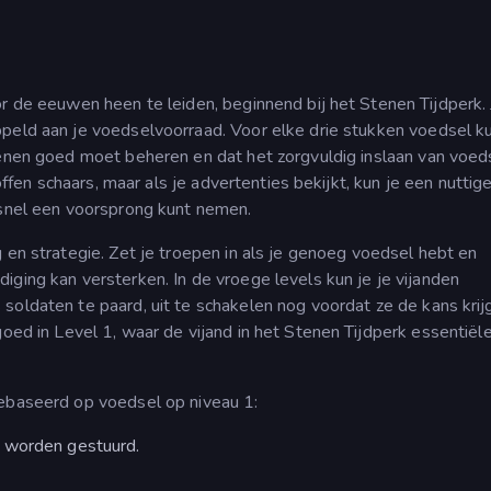
or de eeuwen heen te leiden, beginnend bij het Stenen Tijdperk. 
peld aan je voedselvoorraad. Voor elke drie stukken voedsel ku
oenen goed moet beheren en dat het zorgvuldig inslaan van voed
stoffen schaars, maar als je advertenties bekijkt, kun je een nutti
l snel een voorsprong kunt nemen.
 en strategie. Zet je troepen in als je genoeg voedsel hebt en
diging kan versterken. In de vroege levels kun je je vijanden
 soldaten te paard, uit te schakelen nog voordat ze de kans kri
goed in Level 1, waar de vijand in het Stenen Tijdperk essentiël
gebaseerd op voedsel op niveau 1:
 worden gestuurd.