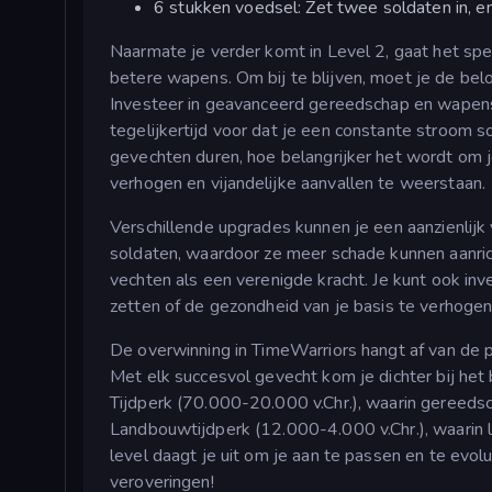
6 stukken voedsel: Zet twee soldaten in, e
Naarmate je verder komt in Level 2, gaat het spe
betere wapens. Om bij te blijven, moet je de bel
Investeer in geavanceerd gereedschap en wapens d
tegelijkertijd voor dat je een constante stroom 
gevechten duren, hoe belangrijker het wordt om 
verhogen en vijandelijke aanvallen te weerstaan.
Verschillende upgrades kunnen je een aanzienlijk 
soldaten, waardoor ze meer schade kunnen aanric
vechten als een verenigde kracht. Je kunt ook inv
zetten of de gezondheid van je basis te verhogen 
De overwinning in TimeWarriors hangt af van de 
Met elk succesvol gevecht kom je dichter bij het
Tijdperk (70.000-20.000 v.Chr.), waarin gereeds
Landbouwtijdperk (12.000-4.000 v.Chr.), waarin 
level daagt je uit om je aan te passen en te evolu
veroveringen!