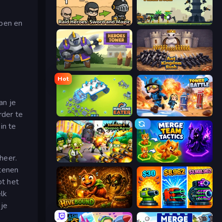
ppen en
Raid Heroes: Sword and Magic
Iron Towers Alliance
Heroes Tower
Ant Kingdom Rush
Hot
an je
rder te
Machine Eater
Tower Battle
in te
heer.
Zombies 4 Weapon Merge
Merge Team Tactics
Stenen
ot het
lk
 je
Hivebound
Pumpkin Defense: Merge Cannon