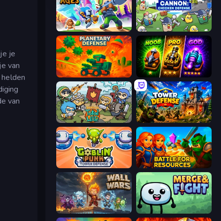
Clash of Ages
Merge Cannon: Chicken Defense
je je
je van
Planetary Defense
Merge Survival
l helden
diging
de van
Raid Heroes: Total War
Tower Defense
Goblin Punk Tower Defense
Battle for Resources
Wall Wars
Merge & Fight