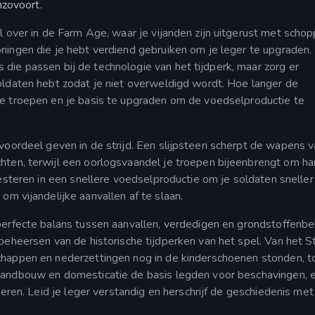
nzovoort.
l over in de Farm Age, waar je vijanden zijn uitgerust met scho
oningen die je hebt verdiend gebruiken om je leger te upgraden.
ie passen bij de technologie van het tijdperk, maar zorg er
soldaten hebt zodat je niet overweldigd wordt. Hoe langer de
je troepen en je basis te upgraden om de voedselproductie te
voordeel geven in de strijd. Een slijpsteen scherpt de wapens v
hten, terwijl een oorlogsvaandel je troepen bijeenbrengt om ha
esteren in een snellere voedselproductie om je soldaten sneller 
om vijandelijke aanvallen af te slaan.
perfecte balans tussen aanvallen, verdedigen en grondstoffenbe
 beheersen van de historische tijdperken van het spel. Van het 
chappen en nederzettingen nog in de kinderschoenen stonden, t
landbouw en domesticatie de basis legden voor beschavingen, e
eren. Leid je leger verstandig en herschrijf de geschiedenis met