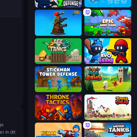
World Z Defense - Zombie Defense
War Sea
Furry Road
Epic Army Clash
Age of Tanks Warriors: TD War
Evo Gears
Stickman Tower Defense Idle 3D
Age Of Arms
Throne Tactics
Tower vs Goblins
je
r in dit