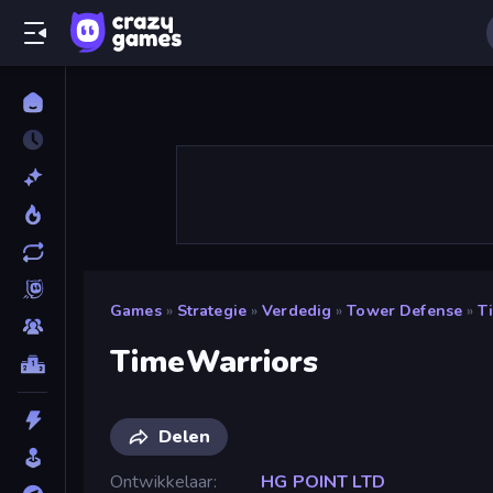
Games
»
Strategie
»
Verdedig
»
Tower Defense
»
T
TimeWarriors
Delen
Ontwikkelaar
HG POINT LTD