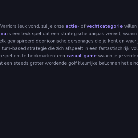
arriors leuk vond, zul je onze
actie-
of
vechtcategorie
willen
ena
is een leuk spel dat een strategische aanpak vereist, waarin 
lk geïnspireerd door iconische personages die je kent en waar 
turn-based strategie die zich afspeelt in een fantastisch rijk vo
'n spel om te bookmarken: een
casual game
waarin je je verde
een steeds groter wordende golf kleurrijke ballonnen het ein