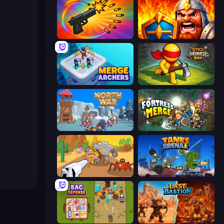
Chair Force Buzz
WarLink: Crown & Clash
Merge Archers
Stick Miner Idle
North War
Fortress Merge
Idle Gun Survivor
Tanks Arena io: Craft & Combat
Bag Defense
Last Bastion