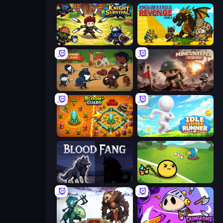
Knight Survival
Knight Hero 2 Revenge Idle RPG
Warrior Clash
Minesweeper Squad
BloomGuard
Idle Clicker Runner
Blood Fang
Monster Mixer Idle