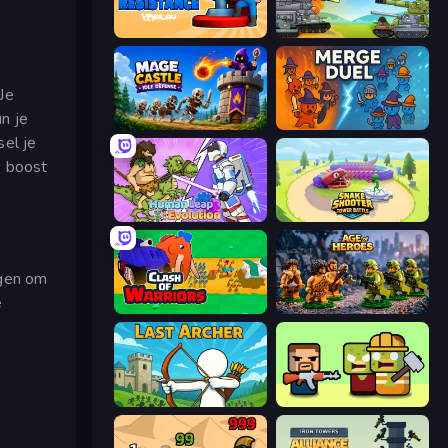
Human Resistance
Merge Master Tanks: Tank Wars
Je
n je
Mage Castle Idle Defense
MergeDuel.io
sel je
ge boost
Human Leap: Evolution
Snake Shooter: Tower Battle
jgen om
e
Clash of Warriors
Age of Heroes
Last Archer
Zombie Horde: Build & Survive