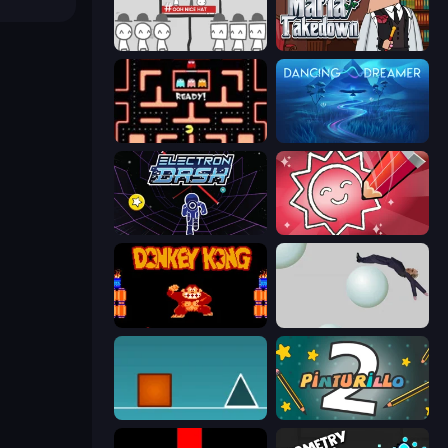
We Become What We Behold
Mafia Takedown
Pacman
Dancing Dreamer
Electron Dash
Draw Quiz
Donkey Kong Returns
Bush Ragdoll
The Impossible Game
Pinturillo 2