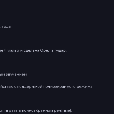
 года.
пе Фиальо и сделана Орели Тушар.
ым звучанием
ойствах с поддержкой полноэкранного режима
тся играть в полноэкранном режиме).