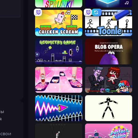
Sprunki
Tile Jumper 3D
Chicken Scream
Toonle
Geometry Game
Blob Opera
Catch Tiles: Piano Game
Friday Night Funkin'
вы
я
Wave Dash: Geometry Arrow
Stick Animator
 свои