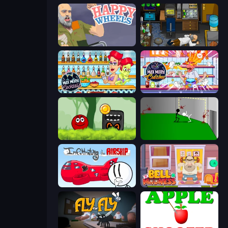
Happy Wheels
Foreign Creature
Max Mixed Cocktails
Max Mixed Cuisine
Ball Hero Adventure: Red Bounce Ball
Die In Style
Infiltrating the Airship
Bell Madness