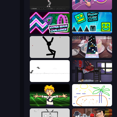
Skeleton Simulator
Perfect Piano
Hyper Wave Challenge
Hyper Cube Challenge
Rag Doll
Rhythm Capture
Dino Game
The Visitor
Chainsaw Dance
Skribbl.io