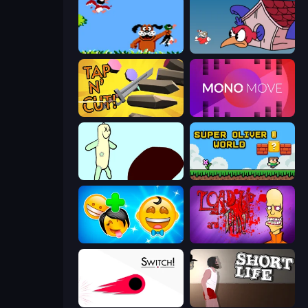
Duck Hunt
Cuphead
Tap 'n Cut
Mono Move
Doodieman Voodoo
Super Oliver World
Smileys: Family Tree emoji
Load Up and Kill
Switch!
Short Life