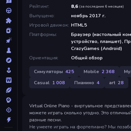
Рейтинг
8,6
(
за последние 6 месяцев
)
Выпущено
ноябрь 2017 г.
Игровой движок
HTML5
Платформы
Браузер (настольный ко
устройство, планшет), П
CrazyGames (Android)
Ориентация
Общий обзор
Симуляторы
425
Mobile
2 368
Му
Casual
1 008
Пианино
4
art
28
Virtual Online Piano - виртуальное предста
можете играть сколько угодно. Это отличный
разные песни.
Не умеете играть на фортепиано? Мы позабо