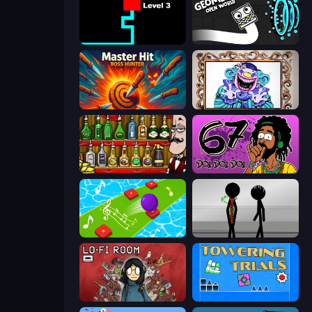
Scary Maze
Geometry: Open World
Master Hit: Boss Hunter
Exhibit of Sorrows
Bartender The Right Mix
67 Doi Doi
Color Music Hop Ball Games
Stick Figure Penalty 2
Lofi Room
Towering Trials