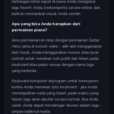
tantangan ritme cepat di mana Anda mengetuk
lagu favorit Anda, berkompetisi secara online, dan
bahkan memainkan musik Anda sendiri.
Apa yang bisa Anda harapkan dari
permainan piano?
Jenis permainan ini mirip dengan permainan Guitar
Hero lama di konsol video - alih-alih menggunakan
alat musik, Anda menggunakan mouse atau layar
sentuh untuk menekan tuts putih dan hitam pada
keyboard atau piano sesuai dengan irama lagu
yang berbeda.
Keyboard komputer diprogram untuk merespons
ketika Anda menekan tuts keyboard - jika Anda
mendapatkan nada yang tepat, pada waktu yang
tepat, lagu akan diputar secara normal. Jika Anda
salah, Anda dapat mendengar deviasi dalam lagu -
umpan baliknya nyata.