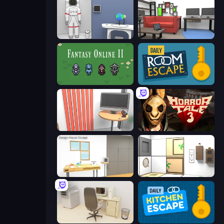
Space Museum Escape
Video Studio Escape
Fantasy Online 2
Daily Room Escape
Computer Office Escape
Horror Tale 3: The Witch
Design House Escape
Puzzle Room Escape
House Escape: Office
Daily Kitchen Escape