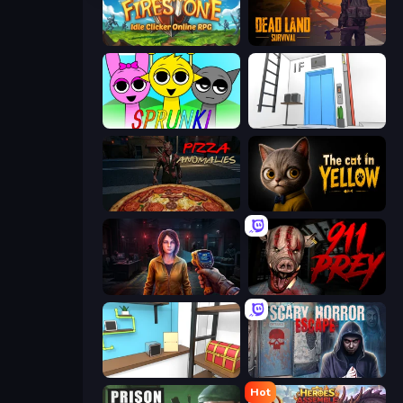
Firestone – Idle Clicker Online RPG
Dead Land: Survival
Sprunki
Elevator Room Escape
Pizza Anomalies
The Cat in Yellow
Survival Zone Zombie Outbreak
911: Prey
Game Cafe Escape
Scary Horror Escape Room
Hot