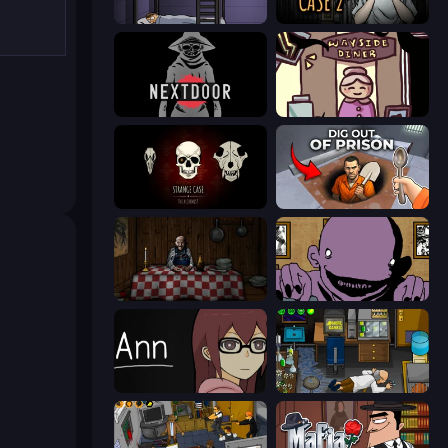
The Visitor
Escape Room: Strange Case 2
NextDoor
Diner in the Storm
Room Escape: Strange Case
Dig out of Prison
Little Cabin in the Woods
The Owner Is Dead
Ann
Foreign Creature