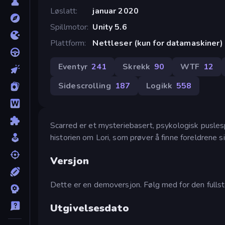
Løslatt
januar 2020
Spillmotor
Unity 5.6
Plattform
Nettleser (kun for datamaskiner)
Eventyr
241
Skrekk
90
WTF
12
Sidescrolling
187
Logikk
558
Scarred er et mysteriebasert, psykologisk puslespil
historien om Lori, som prøver å finne foreldrene si
Versjon
Dette er en demoversjon. Følg med for den fullste
Utgivelsesdato