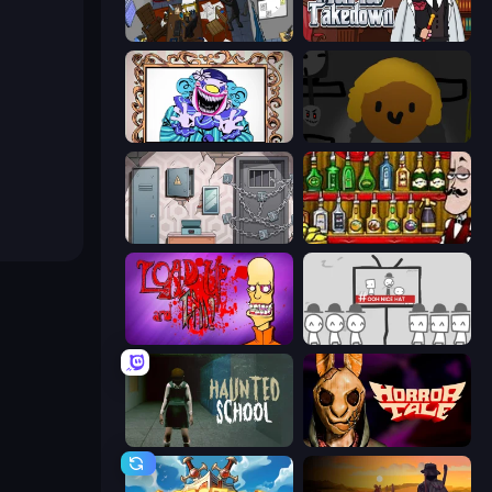
Foreign Creature 2
Mafia Takedown
Exhibit of Sorrows
Seven Days in Purgatory
Cube Stories: Escape
Bartender The Right Mix
Load Up and Kill
We Become What We Behold
Haunted School
Horror Tale