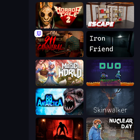
Horror Tale 2: Samantha
Kitchen Escape
911: Cannibal
Iron Friend
Magic World
Duo
Antarctica 88
Skinwalker