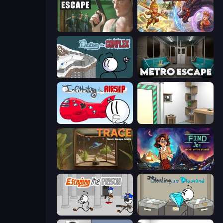
Prison Escape
Heroes Assemble
Fleeing the Complex
Metro Escape
Infiltrating the Airship
Machine Room Escape
TRACE
Find Joe: Secret of The Stones
Escaping the Prison
Stealing the Diamond