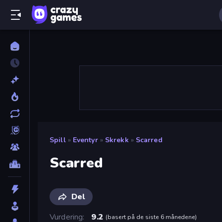
Spill
»
Eventyr
»
Skrekk
»
Scarred
Scarred
Del
Vurdering
9.2
(
basert på de siste 6 månedene
)