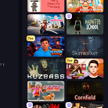
Kill the Ice Age Baby Adventure
Bad Cat - Granny's Return
Cat Life Simulator
Haunted School
Top
Escape from Vlogger: Runaway
Skinwalker
Top
o y
Kuzbass Horror
Escape from School: Runaway
Cat Life Simulator: Devil Cat
Cornfield