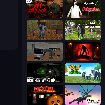
911: Cannibal
House of Celestina
Creepy Granny Scream: Scary Freddy
Dog Simulator 3D
Office Horror Story
Doors Castle
Brother Wake Up
Wolf Family Simulator
Bear Haven
Dragon Simulator 3D