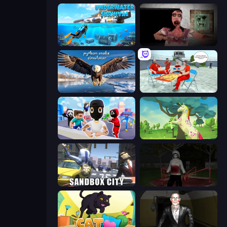
Underwater Survival: Deep Dive
Silent House
Python Snake Simulator
Alcatraz Prison Escape Plan
Mr. Dude: Online Multiverse Challenge
Unicorn Family Simulator Magic World
Sandbox City
Jeff the Killer: Horrendous Smile