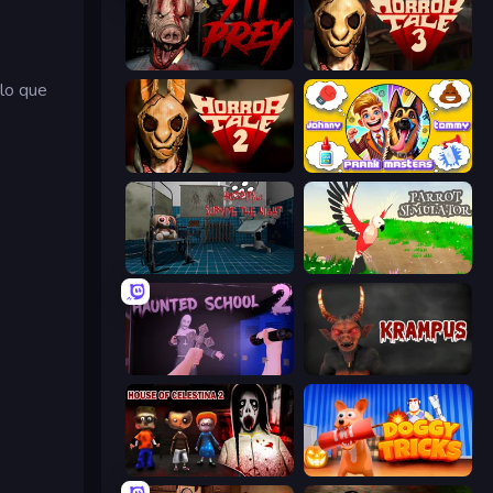
911: Prey
Horror Tale 3: The Witch
 lo que
Horror Tale 2: Samantha
Johnny n Tommy - Prank Masters
Hospital: Survive the Night
Parrot Simulator
Haunted School 2
Krampus
House of Celestina: Chapter Two
Doggy Tricks