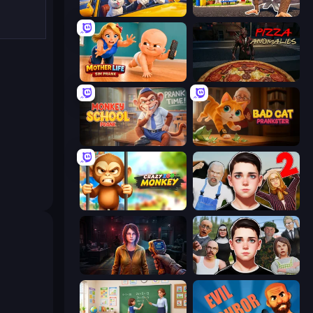
I Am Taxi Prankster Sim
I Am Quadrober!
Mother Life Simulator: Prank
Pizza Anomalies
Monkey School Prank
Bad Cat Prankster
Crazy Zoo Monkey
Schoolboy Escape 2
Survival Zone Zombie Outbreak
Schoolboy Escape: Runaway