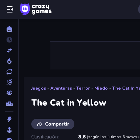
Juegos
»
Aventuras
»
Terror
»
Miedo
»
The Cat In Y
The Cat in Yellow
Compartir
Clasificación
8,6
(
según los últimos 6 meses
)