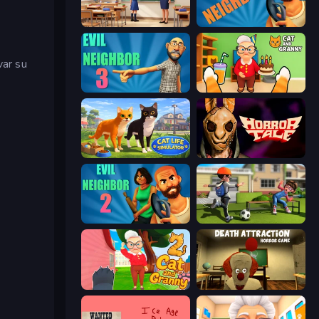
High School Teacher Simulator
Evil Neighbor
var su
Evil Neighbor 3
Cat and Granny
Cat Life Simulator 3D
Horror Tale
Evil Neighbor 2
The Prank King
Cat and Granny 2
Death Attraction: Horror Game