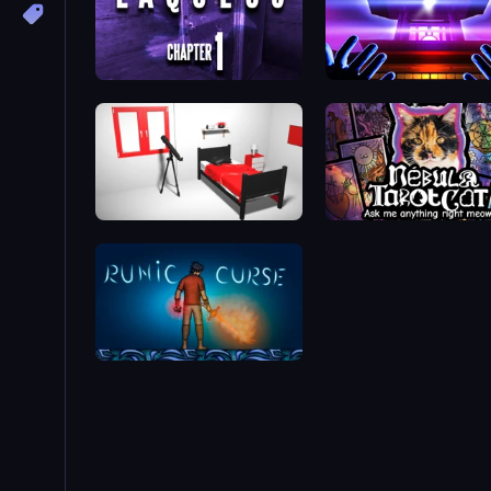
Laqueus Escape: Chapter I
Mystic Escape
The White Room 3D
Nébula Tarot Cat
Runic Curse