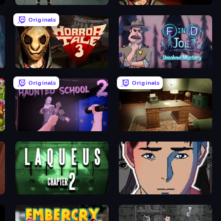
Haunted School
Horror Tale 2: Samantha
Originals
Horror Tale 3: The Witch
Find Joe: Unsolved Mystery
Originals
Originals
cts
Haunted School 2
Vintage Escape
Laqueus Escape: Chapter II
Breaking the Silent Lies