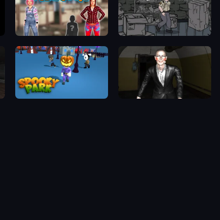
Embercry
Scarred
Spooky Park
Case: Smile 2