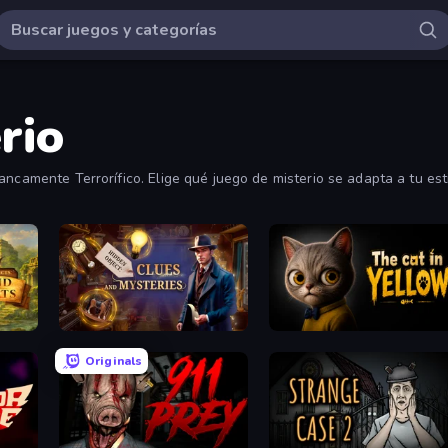
rio
ancamente Terrorífico. Elige qué juego de misterio se adapta a tu est
Hidden Objects: Island Secrets
Hidden Object: Clues and Mysteries
The Cat in Yellow
Originals