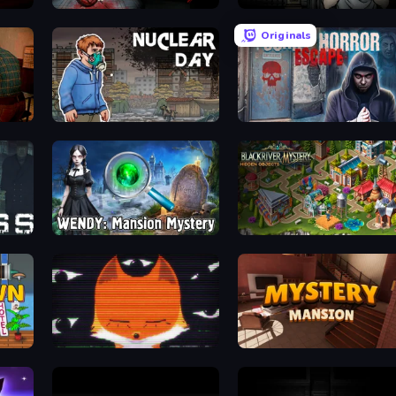
911: Prey
Escape Room: Strange Case 2
Originals
Nuclear Day
Scary Horror Escape Room
Wendy: Mansion Mystery
Blackriver Mystery: Hidden Obje
SYNTAXIA
Mystery Mansion: Puzzle Escape