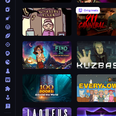
Room Escape: Strange Case
Horror Tale
Originals
Diner in the Storm
911: Cannibal
Find Joe: Secret of The Stones
Kuzbass Horror
100 Doors: Around the World
Everytown