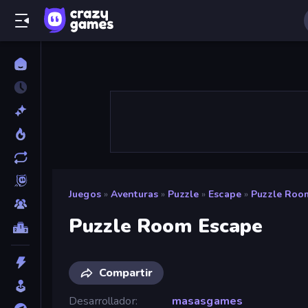
Juegos
»
Aventuras
»
Puzzle
»
Escape
»
Puzzle Roo
Puzzle Room Escape
Compartir
Desarrollador
masasgames