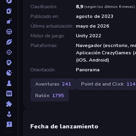
Clasificación
8,9
(
según los últimos 6 meses
)
Publicado en
agosto de 2023
Última actualización
mayo de 2026
Motor de juego
Unity 2022
Plataformas
Navegador (escritorio, mó
Aplicación CrazyGames (
(iOS, Android)
Orientación
Panorama
Aventuras
241
Point de and Click
114
Ratón
1795
Fecha de lanzamiento