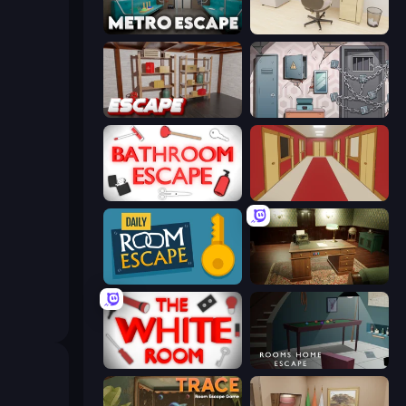
Metro Escape
House Escape: Office
Kitchen Escape
Cube Stories: Escape
Bathroom Escape
Escape or Die 4
Daily Room Escape
Vintage Escape
The White Room
Rooms Home Escape