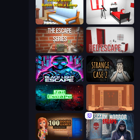
Escape Game: Room With a Lamp
The White Room 3D
Escape Series
Red Escape
Black Light Escape
Escape Room: Strange Case 2
Jail Escape
Faraway: Puzzle Escape
100 Doors
Scary Horror Escape Room