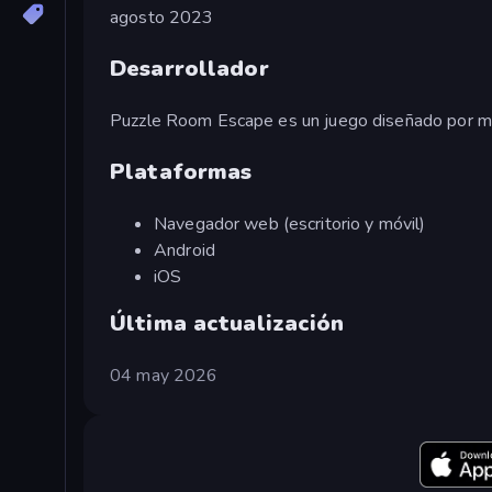
agosto 2023
Desarrollador
Puzzle Room Escape es un juego diseñado por 
Plataformas
Navegador web (escritorio y móvil)
Android
iOS
Última actualización
04 may 2026