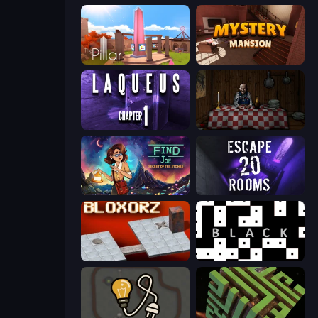
The Pillar
Mystery Mansion: Puzzle Escape
Laqueus Escape: Chapter I
Little Cabin in the Woods
Find Joe: Secret of The Stones
Escape 20 Rooms
Bloxorz
black