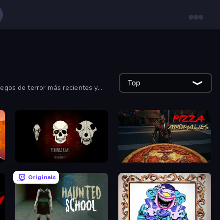
Top
uegos de terror más recientes y
Room Escape: Strange Case
Pizza Anomalies
Originals