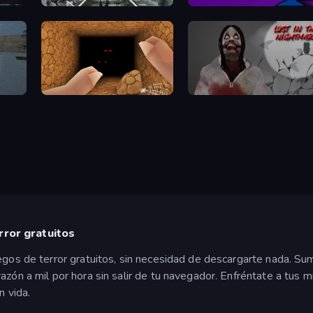
Backwoods
Night Watchman
Horror Nights Story
Jeff The Killer: Lost in the Nightmare
rror gratuitos
uegos de terror gratuitos, sin necesidad de descargarte nada. S
razón a mil por hora sin salir de tu navegador. Enfréntate a tu
n vida.