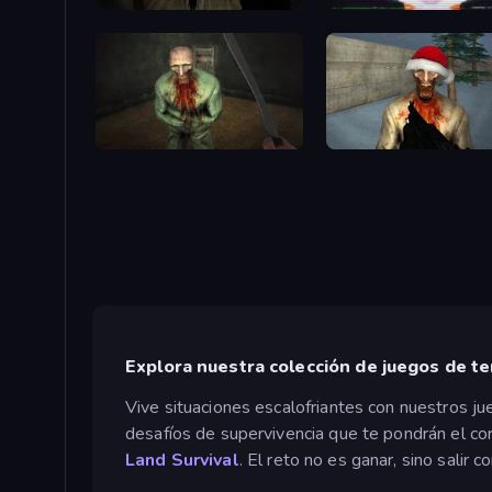
Slendrina Must Die: The Forest
SYNTAXIA
Shoot Your Nightmare: The Beginning
Monster Christmas Terror
Explora nuestra colección de juegos de te
Vive situaciones escalofriantes con nuestros j
desafíos de supervivencia que te pondrán el co
Land Survival
. El reto no es ganar, sino salir co