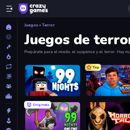
Juegos
»
Terror
Juegos de terro
Prepárate para el miedo, el suspense y el terror. Hay m
populares utilizando los filtros.
Top
99 Nights (Bloxd.io)
Originals