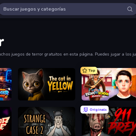
r
uchos juegos de terror gratuitos en esta página. Puedes jugar a los j
Top
Escape from Vlogger: Runaway
The Cat in Yellow
Escape from School: Runaway
Originals