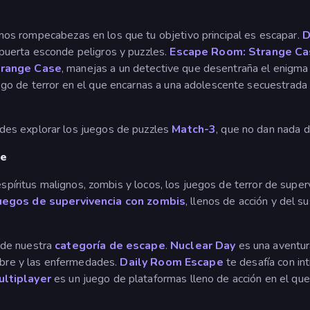
os rompecabezas en los que tu objetivo principal es escapar.
D
puerta esconde peligros y puzzles.
Escape Room: Strange Ca
range Case
, manejas a un detective que desentraña el enigma 
go de terror en el que encarnas a una adolescente secuestrada 
es explorar los juegos de puzzles
Match-3
, que no dan nada 
pe
espíritus malignos, zombis y locos, los juegos de terror de supe
uegos de supervivencia con zombis
, llenos de acción y del s
 de nuestra
categoría de escape
.
Nuclear Day
es una aventu
ambre y las enfermedades.
Daily Room Escape
te desafía con in
ltiplayer
es un juego de plataformas lleno de acción en el que 