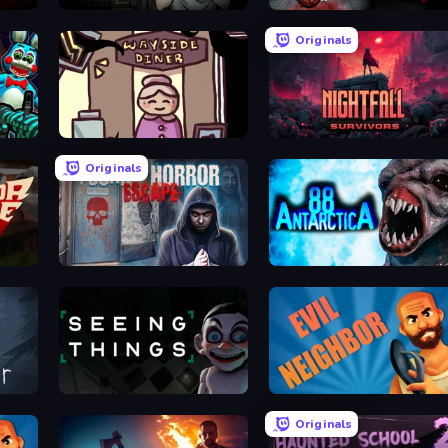
Escape Room: Strange Case 2
911: Prey
Originals
Diner in the Storm
Nightfall Survivors
Originals
Scary Horror Escape Room
Antarctica 88
Seeing Things
Evil Neighbor
Originals