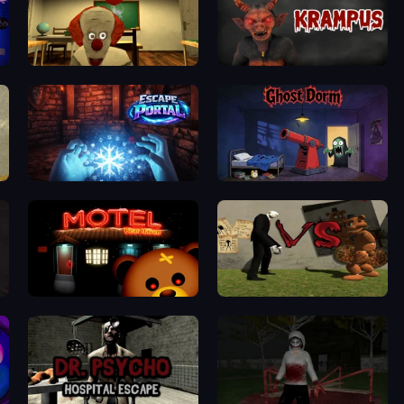
Death Attraction: Horror Game
Krampus
Escape Portal
Ghost Dorm
Bear Haven
Slenderman VS Freddy The Fazbear