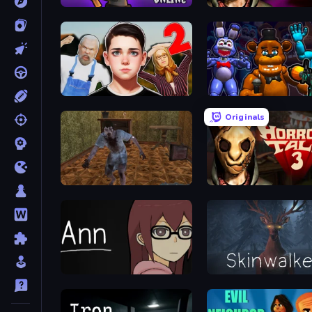
99 Noches en el Bosque
Horror Tale
Schoolboy Escape 2
FNaF Shooter
Originals
Creepy Granny Scream: Scary Freddy
Horror Tale 3: The Witch
Ann
Skinwalker