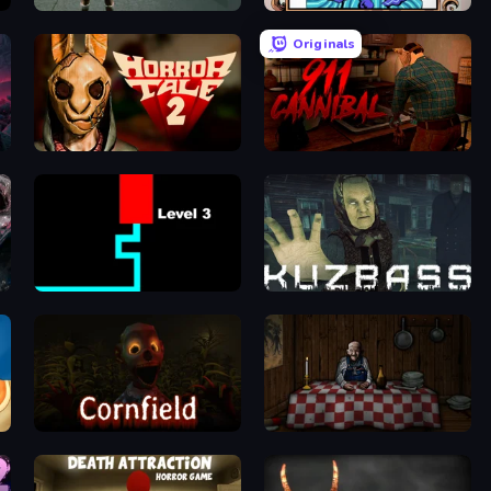
Haunted School
Exhibit of Sorrows
Originals
Horror Tale 2: Samantha
911: Cannibal
Scary Maze
Kuzbass Horror
Cornfield
Little Cabin in the Woods