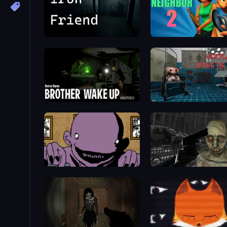
Iron Friend
Evil Neighbor 2
Brother Wake Up
Hospital: Survive the Nig
The Owner Is Dead
C-Virus Game: Outbreak