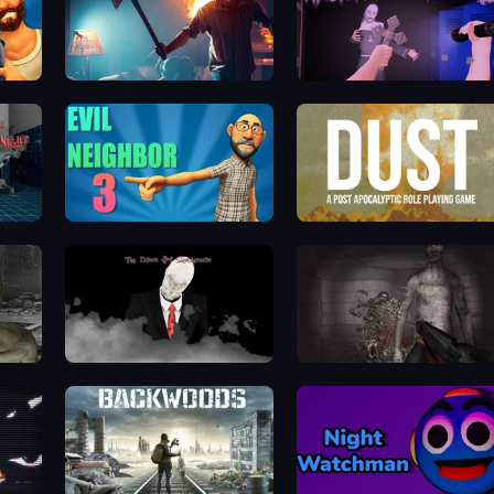
You Are Being Watched
Haunted School 2
ht
Evil Neighbor 3
DUST - A Post Apocalyptic RPG
The Dawn of Slenderman
Portal Of Doom: Undead Rising