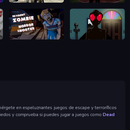
Dr. Psycho: Hospital Escape
Jeff the Killer: Horrendous Smile
Resident Zombies: Horror Shooter
The Housefly
umérgete en espeluznantes juegos de escape y terroríficos
s miedos y comprueba si puedes jugar a juegos como
Dead