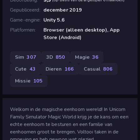
Gepubliceerd
december 2019
Game-engine
Unity 5.6
Platformen
Browser (alleen desktop), App
Store (Android)
Sim
307
3D
850
Magie
36
Cute
43
Dieren
166
Casual
806
Missie
105
Welkom in de magische eenhoorn wereld! In Unicorn
Family Simulator Magic World krijg je de kans om een
echte eenhoorn te besturen en een familie van
eenhoornen groot te brengen. Voltooi taken in de
omgeving en heb gewoon wat plezier!