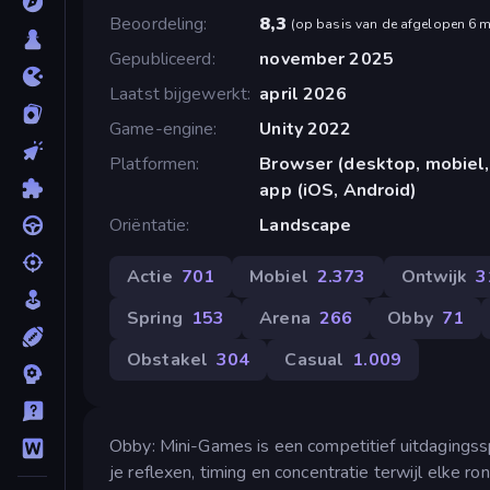
Beoordeling
8,3
(
op basis van de afgelopen 6 
Gepubliceerd
november 2025
Laatst bijgewerkt
april 2026
Game-engine
Unity 2022
Platformen
Browser (desktop, mobiel,
app (iOS, Android)
Oriëntatie
Landscape
Actie
701
Mobiel
2.373
Ontwijk
3
Spring
153
Arena
266
Obby
71
Obstakel
304
Casual
1.009
Obby: Mini-Games is een competitief uitdagingssp
je reflexen, timing en concentratie terwijl elke 