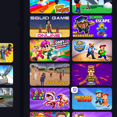
Obby: Parkour with Ragdoll
Obby: Click and Grow
Squid Game Online
School Escape: Mr. MeanieHead!
Obby Parkour Race: Multiplayer
Escape School Duel
Obby: Gym Simulator, Escape
arts
456 Guys
Tung Tung Sahur: Obby Challenge
Obby: Car Crash Sandbox
Digital Circus: Obby
Prison Escape.io