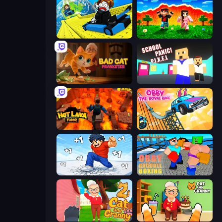
Cart Ride Danger Mount
The Lava Tsunami
Bad Cat Prankster
School Panic
Hot Lava Floor
Obby: The Royal Race
Break a Skyscraper
Obby: Ragdoll Boxing
Cat and Granny 2
Cat and Granny