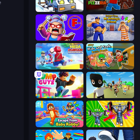
e
Obby: Ride Carts
Escape From Pizzeria
Escape From School: Angry Teacher!
Escape From Mr.Meawing's Prison!
Mega Parkour: Obby Escape Run
Obby: Hide and Seek, Battle Royale
Jump Guys
Mr. Dude: King of the Hill
Escape From Baby Robby!
Obby: Gym Simulator, Escape