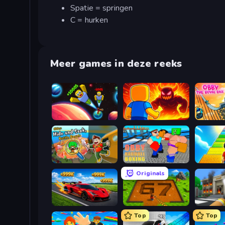
Spatie = springen
C = hurken
Meer games in deze reeks
Obby: +1 to Spaceflight Altitude
Obby: Legendary Dragon
Obby: Hide and Seek, Battle Royale
Obby: Ragdoll Boxing
Originals
Obby: +1 Speed Car Escape
Obby: Dig Brainrots
Top
Top