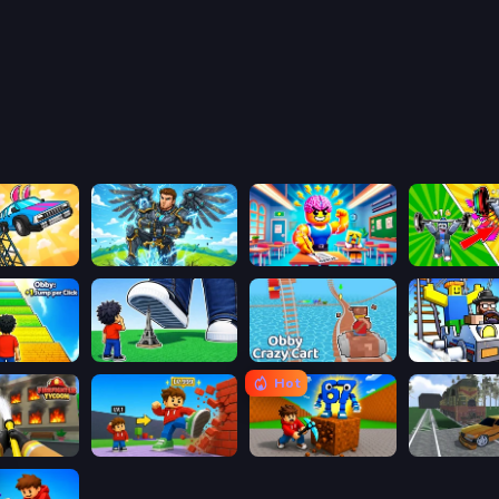
Obby: The Royal Race
Obby: Pull a Sword
Obby: Dumb or Genius IQ Test
Obby: +1 Jump per Click
Obby: Click and Grow
Obby: Crazy Cart
Obby: Ride C
Hot
Obby: Firefighter Tycoon
Obby: +1 Click Wall Breaker
Obby: Break Rocks For Brainrots