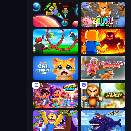
Obby: +1 to Spaceflight Altitude
Animal Match 3D
Build a Rollercoaster: Simulator
Obby: Legendary Dragon
Cat Escape
Cat Life Simulator: Devil Cat
Imagine Island
Crazy Zoo Monkey