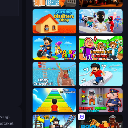
Obby World: Squid Escape
Obby Challenge: Prison Run
Survive the Disasters: Obby
Mr. Dude: Online Multiverse Challenge
Obby Party Multiplayer
Escape Evil Granny!
Obby: Crazy Cart
Speed per Click: Obby
Obby: +1 Jump per Click
Barry's Prison Escape!
wingt
bstakel