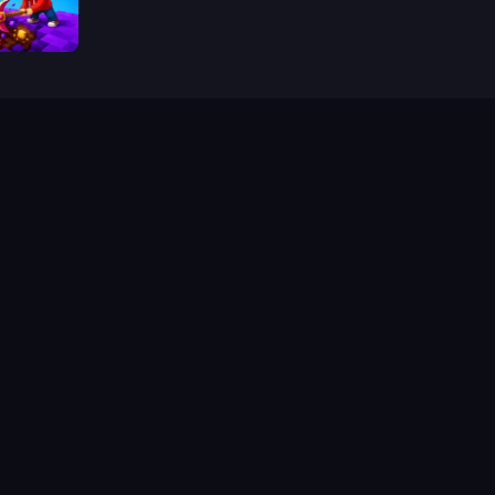
ig Down