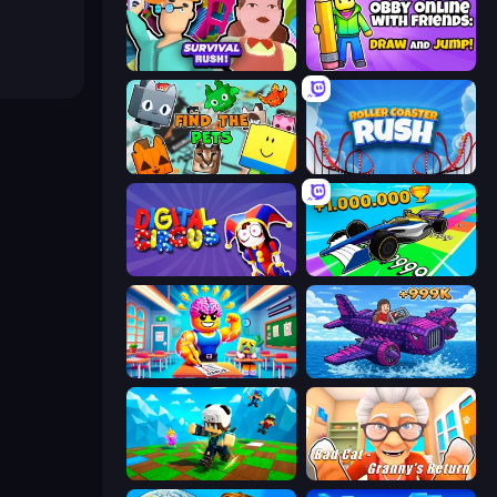
Survival Rush!
Obby With Friends: Draw and Jump
Find The Pets
Roller Coaster Rush
Digital Circus: Parkour Game
Obby Car Challenge: Drive
Obby: Dumb or Genius IQ Test
Obby Plane Power Challenge: Fly
Robby: Many Games
Bad Cat - Granny's Return