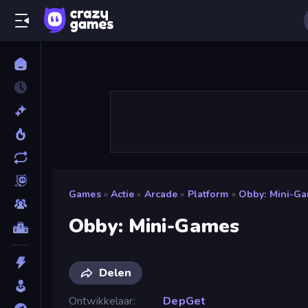
Games
»
Actie
»
Arcade
»
Platform
»
Obby: Mini-G
Obby: Mini-Games
Delen
Ontwikkelaar
DepGet