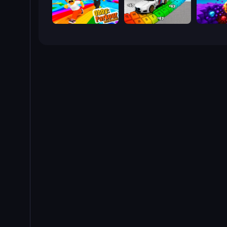
Obby: Parkour with Ragdoll
Obby: Supercar Race on Keyboard
Obby: D