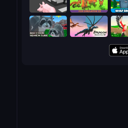
Crazy Pig Simulator
Fox Simulator 3D
Raccoon Adventure: City Simulator 3D
Dragon Simulator 3D
Parrot Si