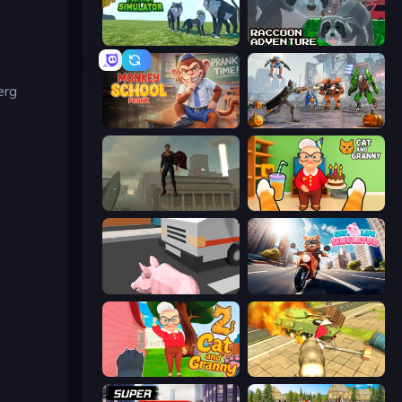
Wolf Family Simulator
Raccoon Adventure: City Simulator 3D
erg
!
Monkey School Prank
Flying Bat Robot Car Transform Game
The Superman - Theme is Aliens
Cat and Granny
Crazy Pig Simulator
Cat Life Simulator
Cat and Granny 2
Wild Animal Zoo City Simulator