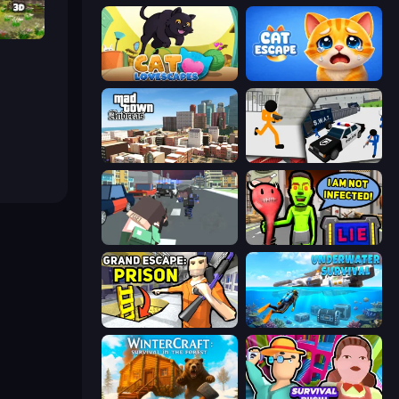
or 3D
Cat Lovescapes
Cat Escape
Mad Town Andreas: Mafia Storie
Stickman Prison: Counter Assault
Pixel Stories 2: Night of Payoff
I Am Not Infected!
Grand Escape: Prison
Underwater Survival: Deep Dive