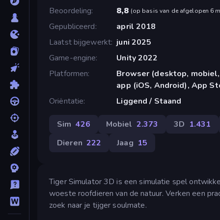
Beoordeling
8,8
(
op basis van de afgelopen 6 
Gepubliceerd
april 2018
Laatst bijgewerkt
juni 2025
Game-engine
Unity 2022
Platformen
Browser (desktop, mobiel,
app (iOS, Android), App St
Oriëntatie
Liggend / Staand
Sim
426
Mobiel
2.373
3D
1.431
Dieren
222
Jaag
15
Tiger Simulator 3D is een simulatie spel ontwikk
woeste roofdieren van de natuur. Verken een prach
zoek naar je tijger soulmate.