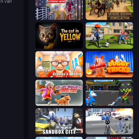
en van
Super Strong Hero
Horse Riding Simulator
The Cat in Yellow
The Prank King
Bad Cat - Granny's Return
Doggy Tricks
Cat Life Simulator: Devil Cat
Robot Dog City Simulator
Sandbox City
Amazing Crime Strange Stickman