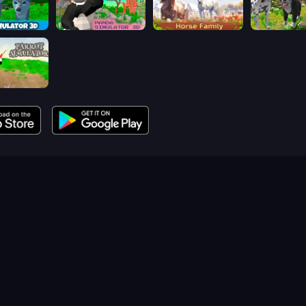
Wolf Simulator: Wild Animals 3D
Panda Simulator 3D
Horse Simulator 3D
Dog Simulat
mulator