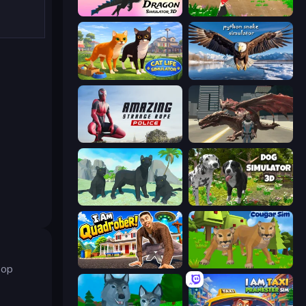
Dragon Simulator 3D
Parrot Simulator
Cat Life Simulator 3D
Python Snake Simulator
Amazing Strange Rope Police
Dragon Vice City
Panther Family Simulator 3D
Dog Simulator 3D
I Am Quadrober!
Cougar Simulator: Big Cats
 op