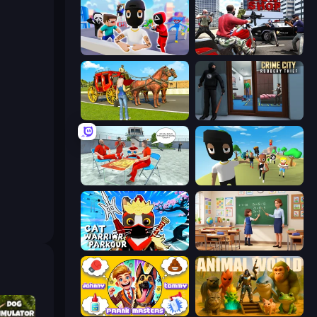
Mr. Dude: Online Multiverse Challenge
Grand Action Simulator: New York
Horse Cart Transport Taxi Game
Crime City Robbery Thief Games
Alcatraz Prison Escape Plan
Mr. Dude: King of the Hill
Cat Warrior Parkour
High School Teacher Simulator
Johnny n Tommy - Prank Masters
Animal World