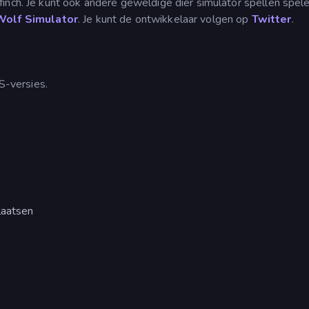
inch. Je kunt ook andere geweldige dier simulator spellen spel
Wolf Simulator
. Je kunt de ontwikkelaar volgen op
Twitter
.
-versies.
laatsen