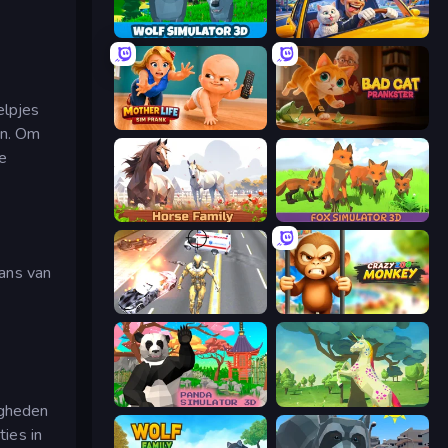
Wolf Simulator: Wild Animals 3D
I Am Taxi Prankster Sim
elpjes
Mother Life Simulator: Prank
Bad Cat Prankster
en. Om
e
Horse Simulator 3D
Fox Simulator 3D
fans van
Super Crime Steel War Hero
Crazy Zoo Monkey
Panda Simulator 3D
Unicorn Family Simulator Magic World
igheden
ies in