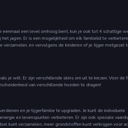
 je eenmaal een level omhoog bent, kun je ook tot 4 schattige w
j het jagen. Er is een mogelijkheid om elk familielid te verbeter
te verzamelen, en vervolgens de kinderen of je tijger metgezel t
als je wilt. Er zijn verschillende skins om uit te kiezen. Voor de 
rscheidenheid van verschillende hoeden te dragen!
rdienen en je tijgerfamilie te upgraden. Je kunt de individuele
 energie en levenspunten verbeteren. Er zijn ook speciale vaard
el kunt verzamelen, meer grondstoffen kunt verkrijgen voor act