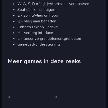
W, A, S, D of pijltjestoetsen - verplaatsen
Spatiebalk - opstijgen
E - spring/vlieg omhoog
Q - vlieg naar beneden
Linkermuisknop - aanval
H - verberg interface
L - cursor vergrendelen/ontgrendelen
Gamepad-ondersteuning!
Meer games in deze reeks
Crazy
Alleen
Fox
Alleen
desktop
desktop
Pig
Simulator