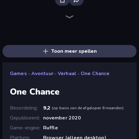
Bloxd.io
Ragdoll Archers
EvoWars.io
Piece of Cake: Merge and Bake
Veck.io
Traffic Rider
Racing Limits
Mahjongg Solitaire
Screw Out: Bolts and Nuts
Words of Wonders
Piles of Mahjong
Designville: Merge & Design
Space Waves
Miniblox
SkillWarz
Stickman Clash
Fortzone Battle Royale
Arrow Escape
Toon meer spellen
Games
Avontuur
Verhaal
One Chance
»
»
»
One Chance
Beoordeling
9,2
(
op basis van de afgelopen 6 maanden
)
Gepubliceerd
november 2020
Game-engine
Ruffle
Platform
Browser (alleen desktop)