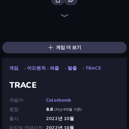
Dig out of Prison
Heroes Assemble
Goddess Connect
Idle Saga
The Cat in Yellow
Magic World
Horror Tale
Realm Traveler
AFK Dungeon: Idle Action RPG
Schoolboy Escape: Runaway
Mini Mine
Arcath Tales
Schoolboy Escape 2
Divine Clash
Mirrorland
Elevator Room Escape
Find Joe: Secret of The Stones
Horror Tale 2: Samantha
게임 더 보기
게임
어드벤처
퍼즐
탈출
TRACE
»
»
»
»
TRACE
개발자
Colorbomb
평점
8.8
(
지난 6개월 기준
)
출시
2022년 10월
마지막 업데이트
2022년 10월