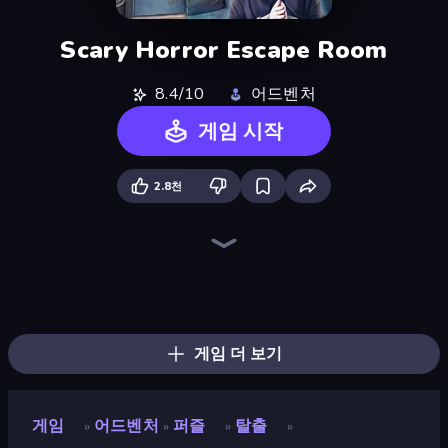
Scary Horror Escape Room
8.4/10
어드벤처
게임 시작
2.8천
Haunted School
Schoolboy Escape: Runaway
Horror Tale
The Cat in Yellow
911: Cannibal
Schoolboy Escape 2
Skinwalker
Antarctica 88
911: Prey
Horror Tale 2: Samantha
Doors Castle
Krampus
Haunted School 2
Cornfield
Horror Tale 3: The Witch
Iron Friend
Bear Haven
The Dawn of Slenderman
게임 더 보기
게임
어드벤처
퍼즐
탈출
»
»
»
»