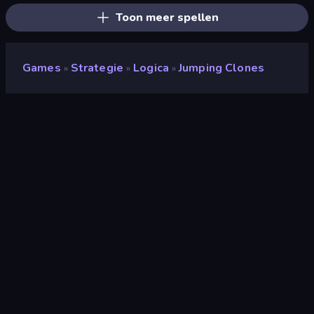
Toon meer spellen
Games
Strategie
Logica
Jumping Clones
»
»
»
Jumping Clones
Ontwikkelaar
Robert Alvarez
Beoordeling
(
op basis van de afgelopen 6
8,3
maanden
)
Gepubliceerd
maart 2022
Laatst bijgewerkt
maart 2023
Game-engine
HTML5
Platformen
Browser (desktop, mobiel,
tablet), CrazyGames-app (iOS,
Android)