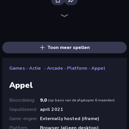
Stickman Clash
Throw a Lucky Block
Brainrot Arena Online
Fortzone Battle Royale
Stickman Project
War the Knights
Playground
Getaway Shootout
OvO Game
Puppet Fighter 2 Player
Mr. Dude: Online Multiverse Challenge
Mad Stick
99 Nights (Bloxd.io)
Ragdoll Throw Challenge
Super Oliver World
Obby: Dig Brainrots
Lime Playground Sandbox
Smash the Car to Pieces!
Toon meer spellen
Games
Actie
Arcade
Platform
Appel
»
»
»
»
Appel
Beoordeling
9,0
(
op basis van de afgelopen 6 maanden
)
Gepubliceerd
april 2021
Game-engine
Externally hosted (iframe)
Platform
Browser (alleen desktop)