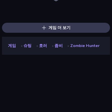
Fragen
The Battleground
Command Strike FPS
SkillWarz
Zombie World
Wild Hunter 3D
Warfare Area
Death City Zombie Invasion
Battle Area
Dead Zed
Subway Clash Remastered
Bullet Fury 2
Winter Clash 3D
Arsenal Online
Spearfishing
Subway Clash 2
Bulletstorm
CS: Chaos Squad
게임 더 보기
게임
슈팅
호러
좀비
Zombie Hunter
»
»
»
»
Zombie Hunter
개발자
Kayiyou
평점
8.5
(
지난 6개월 기준
)
출시
2023년 8월
마지막 업데이트
2023년 8월
게임 엔진
HTML5