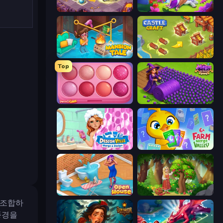
Mergest Kingdom
Fairyland Merge & Magic
Mansion Tale: Merge Secrets
Castle Craft
Top
Piece of Cake: Merge and Bake
Magic School
Designville: Merge & Design
Farm Merge Valley
Open House
Northern Merge
 조합하
풍경을