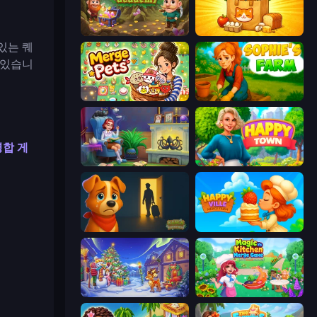
Merge Academy
Farm Merge Market
있는 퀘
 있습니
Merge Pets
Sophie's Farm
병합 게
Halloween Merge
Happy Town
Ranch Adventures
HappyVille Merge Farm
Snow Farm Happy New Year
Magic Kitchen: Merge Game