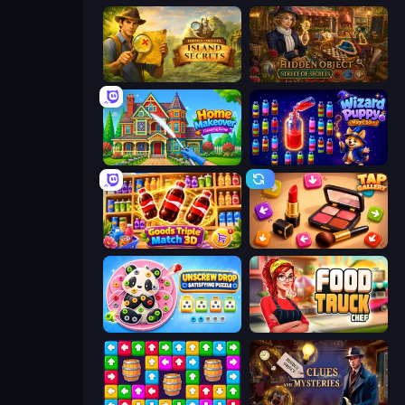
Hidden Objects: Island Secrets
Hidden Object: Street Of Secrets
Home Makeover Cleaning Game
Wizard Puppy: Magic Sort
Goods Triple Match 3D
Tap Gallery
Unscrew Drop: Satisfying Puzzle
Food Truck Chef™: A Fun Cooking Game