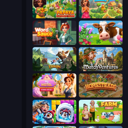
Papaya Summer Farm
The Farmers
Word Sauce
Country Life Meadows
Yukon: Family Adventure
MatchVentures
Hidden Object: My Hotel
Homesteads: Dream Farm
Captain Blast
Farm Family