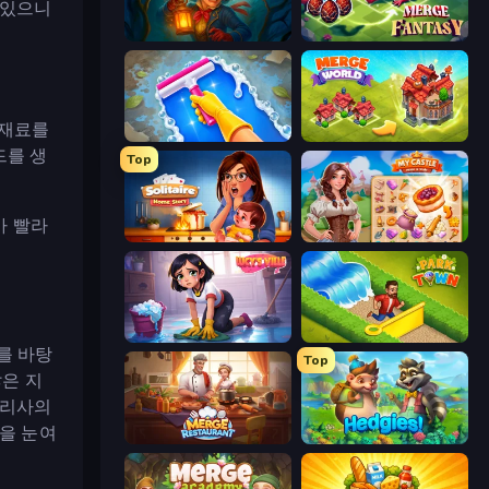
 있으니
Lamplighter: Merge & Magic
Merge Fantasy
 재료를
Hotel Rush: Merge Story
Merge World
드를 생
Top
가 빨라
Solitaire Home Story
My Castle: Merge & Story
Lucy’s Ville
Park Town
를 바탕
Top
많은 지
 리사의
템을 눈여
Merge Restaurant
Hedgies