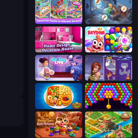
Mom's Diary 2
Merge Haven
Home Design: Decorate House
Skydom
Cooking Live
Home Pin 2
Culinary Atlas
Bubble Story
Thread Sort: Knit Pictures
Empire City