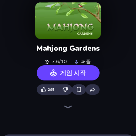
Mahjong Gardens
7.6/10
퍼즐
게임 시작
295
Piles of Mahjong
Skydom
Arrow Escape
Piece of Cake: Merge and Bake
Screw Out: Bolts and Nuts
Mahjongg Solitaire
Skydom: Reforged
Mahjong Puzzle: Tile Match
Arrow Escape: Puzzle
Match Arena
Mahjong Unlimited
Butterfly Shimai
Yarn Fever! Unravel Puzzle
Color Water Sort 3D
War Mahjong
Tasty Match: Mahjong Pairs
Mahjong Online
Wood Block Journey