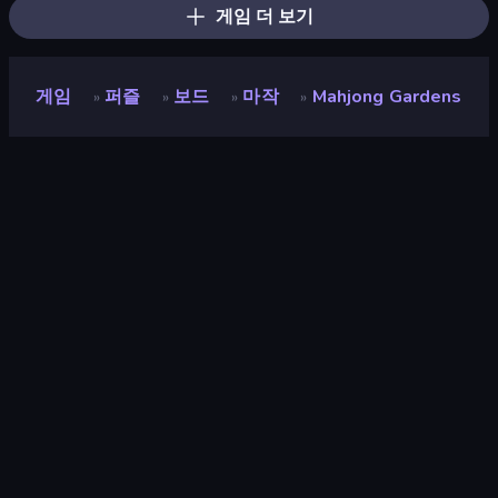
게임 더 보기
게임
퍼즐
보드
마작
Mahjong Gardens
»
»
»
»
Mahjong Gardens
평점
7.6
(
지난 6개월 기준
)
출시
2020년 8월
게임 엔진
Ruffle
플랫폼
브라우저 (데스크톱, 모바일, 태블릿),
CrazyGames 앱 (iOS, Android)
방향성
가로 방향
퍼즐
565
마작
33
마우스
1,553