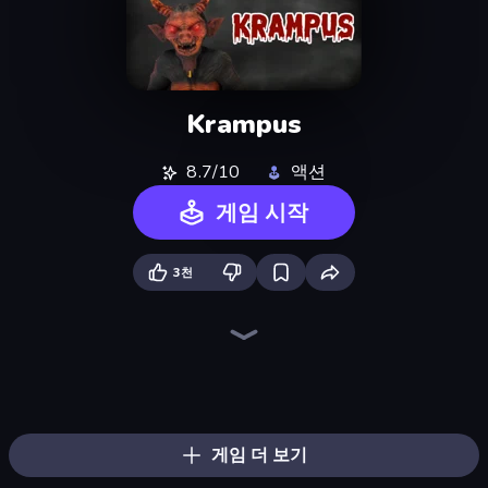
Krampus
8.7/10
액션
게임 시작
3천
Horror Tale
Haunted School
911: Cannibal
Skinwalker
Antarctica 88
Cornfield
The Cat in Yellow
Schoolboy Escape: Runaway
911: Prey
Horror Tale 2: Samantha
Horror Tale 3: The Witch
Schoolboy Escape 2
Doors Castle
Haunted School 2
The Dawn of Slenderman
Iron Friend
Bear Haven
Scary Horror Escape Room
게임 더 보기