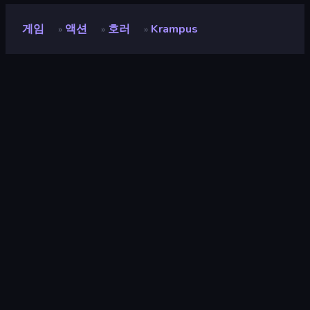
게임
액션
호러
Krampus
»
»
»
Krampus
개발자
Alexandr
평점
8.7
(
지난 6개월 기준
)
출시
2022년 7월
마지막 업데이트
2023년 6월
게임 엔진
Unity 2022
플랫폼
브라우저 (데스크톱, 모바일, 태블
릿), CrazyGames 앱 (Android),
Steam
방향성
가로 방향