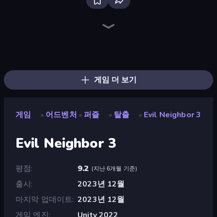
The Cat in Yellow
WinterCraft: Survival in the Forest
Dig out of Prison
Overtitans: Destroyers of Worlds
Mini Mine
Heroes Assemble
Dead Land: Survival
Horror Tale
CraftSlayer: Apocalypse
Magic World
Escape Portal
Escape From Mr.Meawing's Prison!
Obby & Dead River
Skillfite.io
Escape from Vlogger: Runaway
Escape from School: Runaway
Sorcerers Refuge
Escape From School: Angry Teacher!
게임 더 보기
게임
어드벤처
퍼즐
탈출
Evil Neighbor 3
»
»
»
»
Evil Neighbor 3
평점
9.2
(
지난 6개월 기준
)
출시
2023년 12월
마지막 업데이트
2023년 12월
게임 엔진
Unity 2022