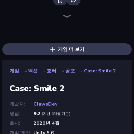
Bloxd.io
Ragdoll Archers
EvoWars.io
Piece of Cake: Merge and Bake
Veck.io
Racing Limits
Traffic Rider
Mahjongg Solitaire
Screw Out: Bolts and Nuts
Words of Wonders
Piles of Mahjong
Designville: Merge & Design
Miniblox
Space Waves
Stickman Clash
SkillWarz
Fortzone Battle Royale
Arrow Escape
게임 더 보기
게임
액션
호러
공포
Case: Smile 2
»
»
»
»
Case: Smile 2
개발자
ClawsDev
평점
9.2
(
지난 6개월 기준
)
출시
2020년 4월
게임 엔진
Unity 5.6