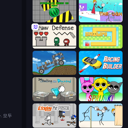
Hydraulic Press 2D ASMR
Through the Wall
Draw Defense
Growmi
Move It!
Racing Builder
Stealing the Diamond
Sprunki
. 모두
Escaping the Prison
Gomu Goman