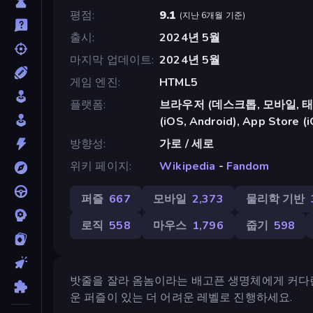
평점
9.1
(
지난 6개월 기준
)
출시
2024년 5월
마지막 업데이트
2024년 5월
게임 엔진
HTML5
플랫폼
브라우저 (데스크톱, 모바일, 태블릿
(iOS, Android), App Store (
방향성
가로 / 세로
위키 페이지
Wikipedia
-
Fandom
퍼즐
667
모바일
2,373
물리학 기반
로직
558
마우스
1,796
줍기
598
밧줄을 잘라 옴놈이라는 배고픈 생명체에게 커다란
운 퍼즐이 있는 더 어려운 레벨로 진행하세요.