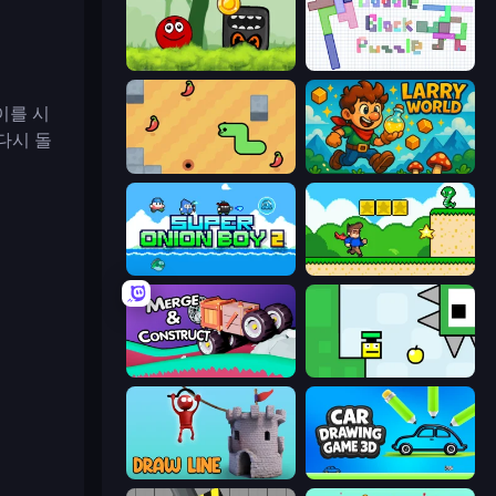
Ball Hero Adventure: Red Bounce Ball
Doodle Block Puzzle
이를 시
다시 돌
SSSPICY!
Larry World
Super Onion Boy 2
Steve's World
Merge & Construct
Appel
Draw Line
Car Drawing Game 3D