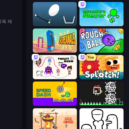
더욱 재
Bouncy Egg
Adventure Jumper
Screamals
Rough Ball
Top
Toilet Rush - Draw Puzzle
Splotch!
Speed Dash
Chicken and Bee