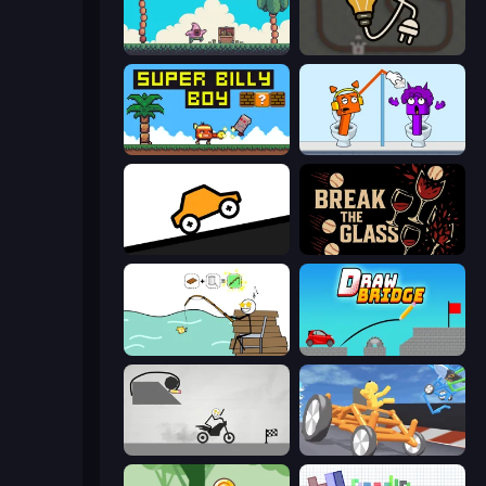
Ringo Starfish
Light The Lamp
Super Billy Boy
Square Punki Long Hand
Bouncy Motors
Break the Glass
Alchemy Puzzle
Draw Bridge
Draw Bridge Puzzle
Draw Crash Race