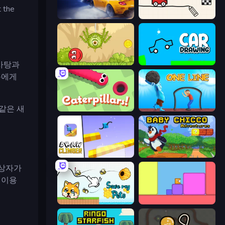
the
Rush Hour
Doodle Road
Red Bounce Ball 5
Car Drawing Game
사탕과
놈에게
 같은 새
Caterpillars
One Line
Draw Climber
Baby Chicco Adventures
 상자가
 이용
Save My Pets
Level EATEN!