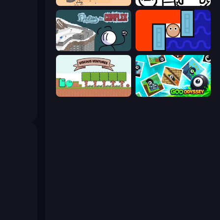
Kick Loser
I Don't Even Know
Fleeing the Complex
Lava and Aqua
Viscous Ventures
Goo Odyssey