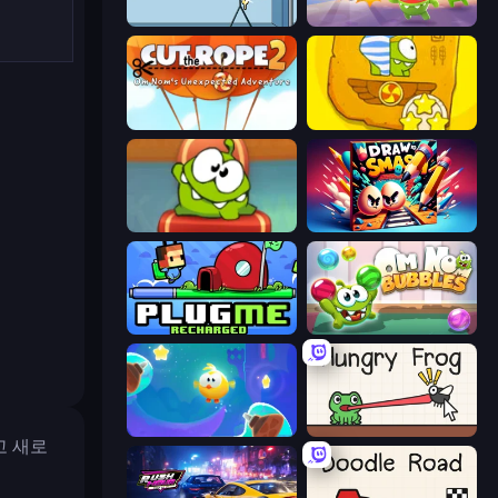
Thief Puzzle
Om Nom: Run
Cut The Rope 2
Cut the Rope Time Travel
Cut the Rope: Experiments
Draw To Smash!
Plug Me Recharged
Om Nom: Bubbles
Cut the Rope: Magic
Hungry Frog
고 새로