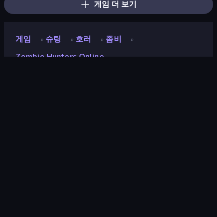
게임 더 보기
게임
슈팅
호러
좀비
»
»
»
»
Zombie Hunters Online
Zombie Hunters Online
개발자
Vasiliy Kostin
평점
8.9
(
지난 6개월 기준
)
출시
2022년 6월
마지막 업데이트
2022년 5월
게임 엔진
Externally hosted (iframe)
플랫폼
브라우저 (데스크톱, 모바일, 태블
릿), CrazyGames 앱 (iOS,
Android), App Store (Android)