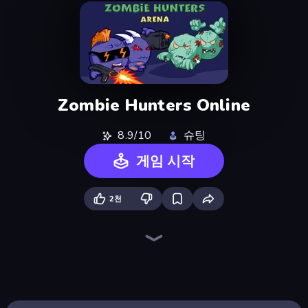
Zombie Hunters Online
8.9/10
슈팅
게임 시작
2천
EvoWars.io
Survev.io
BattleDudes.io
EvoWorld.io (FlyOrDie.io)
MiniGiants.io
Diep.io
Zombie Space Episode 2
Knife.io
WarCall.io
BrutalMania.io (Brutal Mania)
ZombieStrike
Copter.io
Mope.io
Chompers.io
SkillWarz
Stabfish.io
Stabfish 2
Holey.io Battle Royale