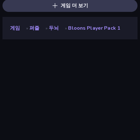
게임 더 보기
게임
퍼즐
두뇌
Bloons Player Pack 1
»
»
»
Bloons Player Pack 1
평점
9.0
(
지난 6개월 기준
)
출시
2021년 9월
게임 엔진
Ruffle
플랫폼
브라우저 (데스크톱, 모바일, 태블릿),
CrazyGames 앱 (iOS, Android)
방향성
가로 방향
퍼즐
566
파괴
182
로직
454