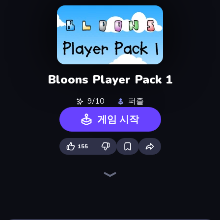
Bloons Player Pack 1
9/10
퍼즐
게임 시작
155
Skydom
Piles of Mahjong
Piece of Cake: Merge and Bake
Screw Out: Bolts and Nuts
Paint Room Escape
Skydom: Reforged
Arrow Escape
Block Blaster
Match Masters
Line Driver
Wood Block Journey
Pixel Blast
Match Arena
TenTrix
Nonogram Square
Find The Cow
Cut the Rope
Mahjongg Solitaire