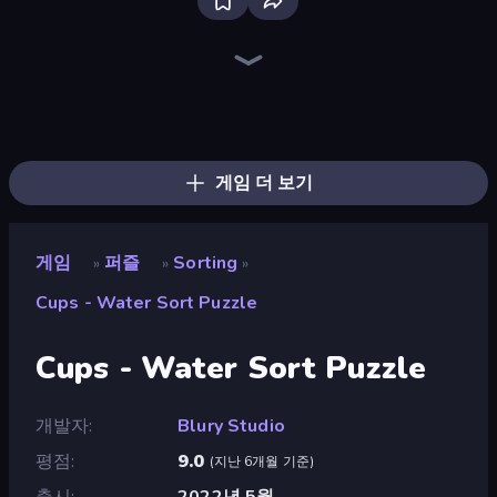
Piece of Cake: Merge and Bake
Piles of Mahjong
Skydom
Arrow Escape
Mansion Tale: Merge Secrets
Screw Out: Bolts and Nuts
Farm Merge Valley
Skydom: Reforged
Designville: Merge & Design
Fairyland Merge & Magic
Open House
Mahjongg Solitaire
Goods Triple Match 3D
Tropical Merge
Mergest Kingdom
Magic School
Lamplighter: Merge & Magic
Cake Sort Puzzle 3D
게임 더 보기
게임
퍼즐
Sorting
»
»
»
Cups - Water Sort Puzzle
Cups - Water Sort Puzzle
개발자
Blury Studio
평점
9.0
(
지난 6개월 기준
)
출시
2022년 5월