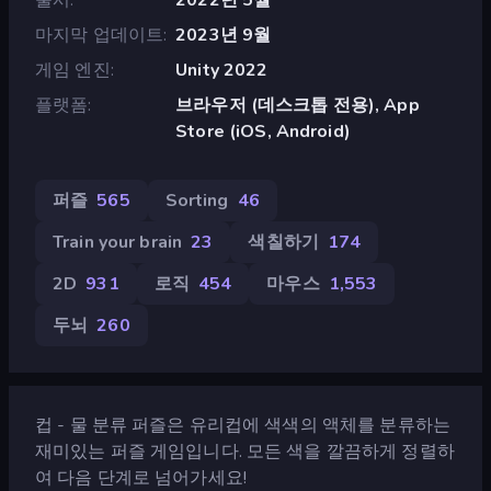
마지막 업데이트
2023년 9월
게임 엔진
Unity 2022
플랫폼
브라우저 (데스크톱 전용), App
Store (iOS, Android)
퍼즐
565
Sorting
46
Train your brain
23
색칠하기
174
2D
931
로직
454
마우스
1,553
두뇌
260
컵 - 물 분류 퍼즐은 유리컵에 색색의 액체를 분류하는
재미있는 퍼즐 게임입니다. 모든 색을 깔끔하게 정렬하
여 다음 단계로 넘어가세요!