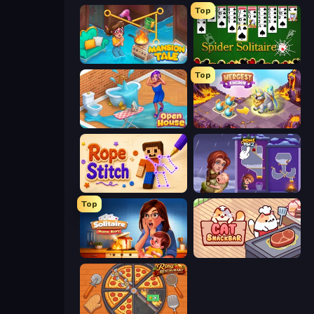
Top
Mansion Tale: Merge Secrets
Spider Solitaire
Top
Open House
Mergest Kingdom
Rope Stitch Puzzle
Home Pin 2
Top
Solitaire Home Story
Cat Snack Bar