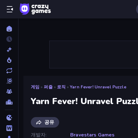
게임
»
퍼즐
»
로직
»
Yarn Fever! Unravel Puzzle
Yarn Fever! Unravel Puzz
공유
개발자
Bravestars Games