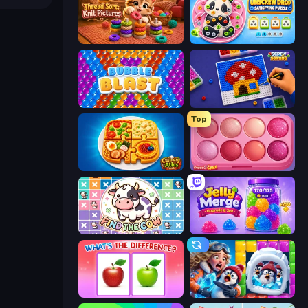
Thread Sort: Knit Pictures
Unscrew Drop: Satisfying Puzzle
Bubble Blast
Screw Sorting
Top
Culinary Atlas
Piece of Cake: Merge and Bake
Find The Cow
Jelly Merge: Upgrade & Sell
What's The Difference?
Captain Blast