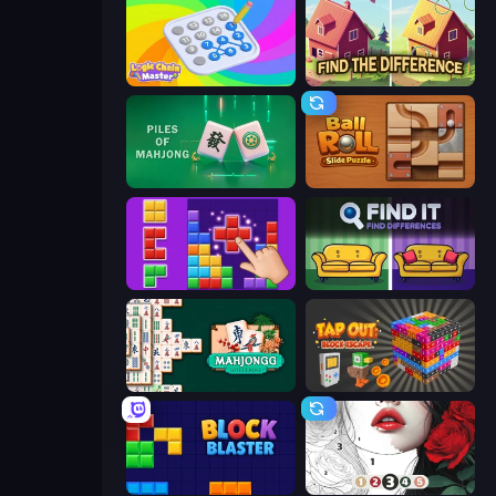
Logic Chain Master
Find The Difference
Piles of Mahjong
Ball Roll
BlockBuster Puzzle
Find It - Find The Differences
Mahjongg Solitaire
Tap Out: Block Escape
Block Blaster
Numicolor