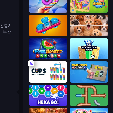
Twisted Tangle
Snake Out: Maze Escape
 신중하
더 복잡
Unscrew Jam 3D
Jigpic Solitaire
Pixel Blast
Tap 3D Wood Block Away
Cups - Water Sort Puzzle
Parking Jam
Hexa GO!
Plumber Pipe Out