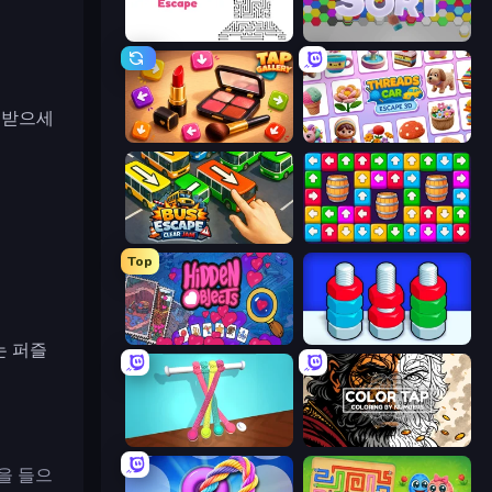
Arrow Escape
Hexa Sort
을 받으세
Tap Gallery
Threads Car Escape 3D
Bus Escape: Clear Jam
Tap Away Story
Top
Hidden Objects
Nuts Puzzle: Sort By Color
는 퍼즐
Tangle Master
Color Tap: Coloring by Numbers
을 들으