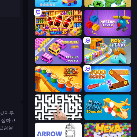
Wool Mania - Sort Puzzle 3D
Screw Out: Bolts and Nuts
Goods Triple Match 3D
Thread Fever
Car OUT! Jam Parking Puzzle
Box It Up
Coffee Color Blocks
Wood Screw: Bolts Puzzle
 빗자루
Arrow Escape: Puzzle
Get a Screw: 3D Puzzle!
이징하고
 보람을