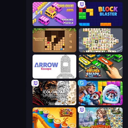
Car OUT! Jam Parking Puzzle
Block Blaster
Wood Block Journey
Mahjong Titans
Arrow Escape
Bus Escape: Clear Jam
Color Tap: Coloring by Numbers
Captain Blast