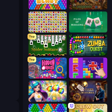
Bubble Blast
Hidden Object: Street Of Secrets
Same Game Fruit Collapse
Piles of Mahjong
Top
Spider Solitaire
Zumba Quest
Top
Hidden Objects
BlockBuster Puzzle
Underwater Adventures: Match 3
Hidden Object: Clues and Mysteries