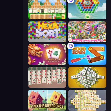
Magic Towers Solitaire
Little Fox: Bubble Spinner Pop
Hexa Sort
Scavenger Hunt - Hidden Items
Mahjong Unlimited
Wood Screw: Bolts Puzzle
Spider Solitaire 2 Suits
Mahjong Tower
Find The Difference
Mahjong Online