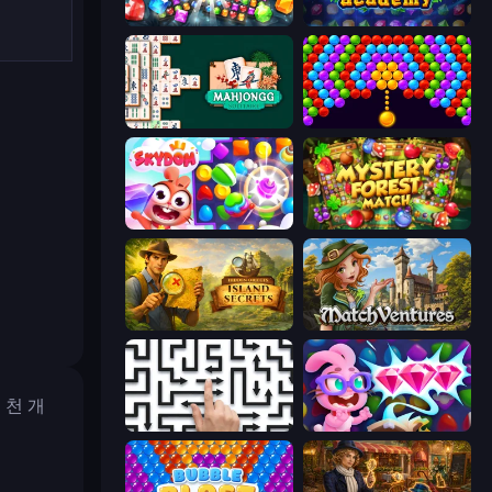
Diamond Dungeon: Match 3
Jewel Academy
Mahjongg Solitaire
Bubble Story
Skydom
Mystery Forest - Match 3
Hidden Objects: Island Secrets
MatchVentures
 천 개
Arrow Escape: Puzzle
Skydom: Reforged