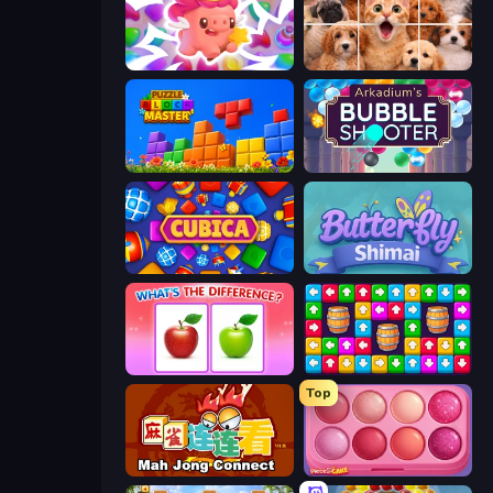
Match Arena
Jigpic Solitaire
Puzzle Block Master
Arkadium's Bubble Shooter
Cubica
Butterfly Shimai
What's The Difference?
Tap Away Story
Top
Mahjong Connect (Legacy)
Piece of Cake: Merge and Bake