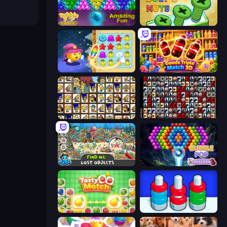
Bubble Pop Legend
Screw Out: Bolts and Nuts
Candy Riddles
Goods Triple Match 3D
Tiles of the Simpsons
War Mahjong
Find Me: Lost Objects
Bubble Pop Fairyland
Tasty Match: Mahjong Pairs
Nuts Puzzle: Sort By Color