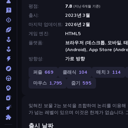
평점
7.8
(
지난 6개월 기준
)
출시
2023년 3월
마지막 업데이트
2026년 2월
게임 엔진
HTML5
플랫폼
브라우저 (데스크톱, 모바일, 태블릿
(Android), App Store (Andro
방향성
가로 방향
퍼즐
669
클래식
104
매치 3
114
마우스
1,795
줍기
595
잊혀진 보물 2는 보석을 조합하여 논리를 이용해 
가 넘는 레벨이 있으며 이것은 한계가 없습니다. 
출시 날짜