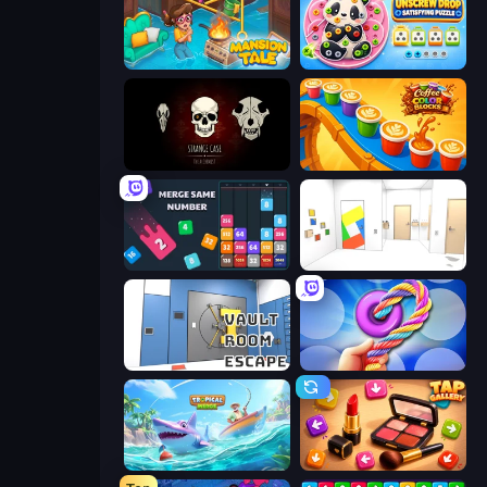
Mansion Tale: Merge Secrets
Unscrew Drop: Satisfying Puzzle
Room Escape: Strange Case
Coffee Color Blocks
Drop & Merge the Numbers
Mirror Room Escape
Vault Room Escape
Twisted Tangle
Tropical Merge
Tap Gallery