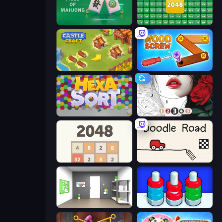
Piles of Mahjong
2048 Merge Blocks
Castle Craft
Wood Screw: Bolts Puzzle
Hexa Sort
Numicolor
2048
Doodle Road
Paint Room Escape
Nuts Puzzle: Sort By Color