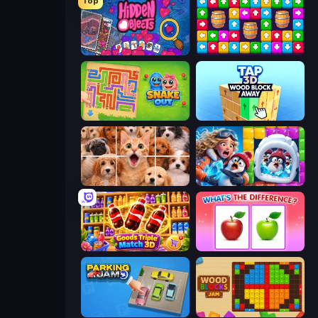
Top
Hidden Objects
Tap Away Story
Snake Out: Maze Escape
Tap 3D Wood Block Away
Jigpic Solitaire
Captain Blast
Goods Triple Match 3D
What's The Difference?
Parking Jam
Wood Blocks Jam