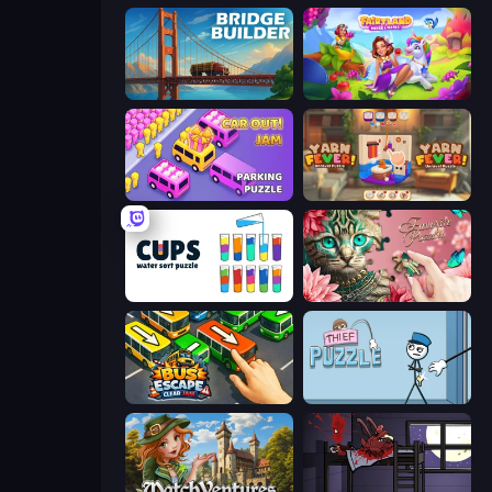
Bridge Builder
Fairyland Merge & Magic
Car OUT! Jam Parking Puzzle
Yarn Fever! Unravel Puzzle
Cups - Water Sort Puzzle
Favorite Puzzles
Bus Escape: Clear Jam
Thief Puzzle