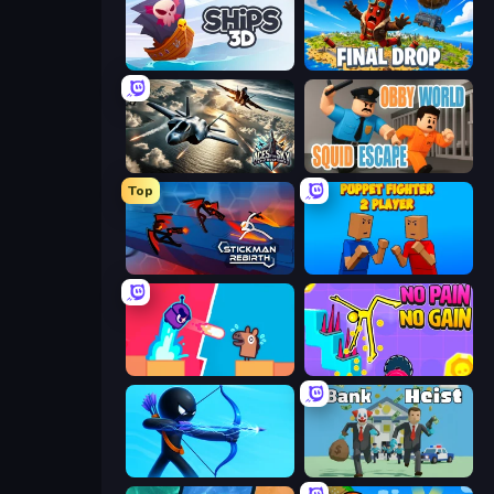
Ships 3D
Final Drop
Aces of the Sky: Epic Dogfights
Obby World: Squid Escape
Top
Stickman Rebirth
Puppet Fighter 2 Player
Boom Slingers ReBoom
No Pain No Gain - Ragdoll Sandbox
Archers Random
Bank Heist