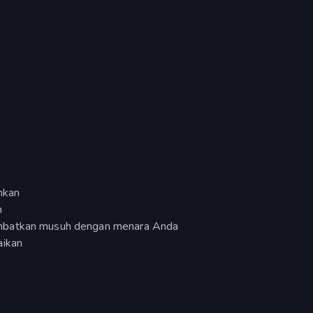
mkan
n
ambatkan musuh dengan menara Anda
aikan