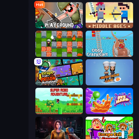
Hot
Playground
Castle Wars: Middle Ages
Bomber Friends
Obby: Crazy Cart
Escape From Prison Multiplayer
Rush Hour Cafe
Super Robo - Adventure
Dye Hard