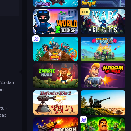
Fortzone Battle Royale
Stickman Clash
Top
World Z Defense - Zombie Defense
War the Knights
Epic Empire: Tower Defense
Endless Siege
AS dari
Zombie Road
Autogun Heroes
an
tu -
Defender Idle 2
Artillery Vs Tanks
etap