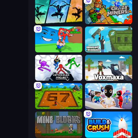
Shadow Ninja Revenge
Crazy Miners
Escape Tsunami for Brainrots!
Getaway Shootout
Stickman Project
Voxmaxa
Obby: Dig Brainrots
Mr. Dude: Online Multiverse Challenge
Mine Blocks
Build and Crush