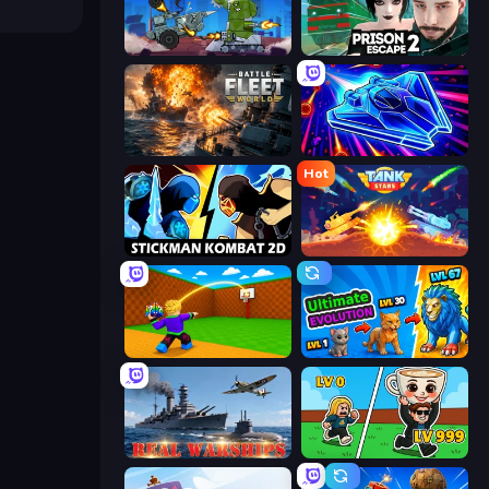
Tanks Arena io: Craft & Combat
Prison Escape 2
Battle Fleet World
Stellar Swarm
Hot
Stickman Kombat 2D
Tank Stars
Throw a Lucky Block
Ultimate Evolution
Real Warships
Brainrot Arena Online