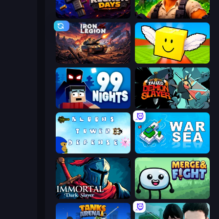
Reckon Days
Zombie Lab Escape
Iron Legion
Lucky Brainrot Blocks Online
99 Nights (Bloxd.io)
Tailed Demon Slayer
Bloons Tower Defense 3
War Sea
Immortal: Dark Slayer
Merge & Fight