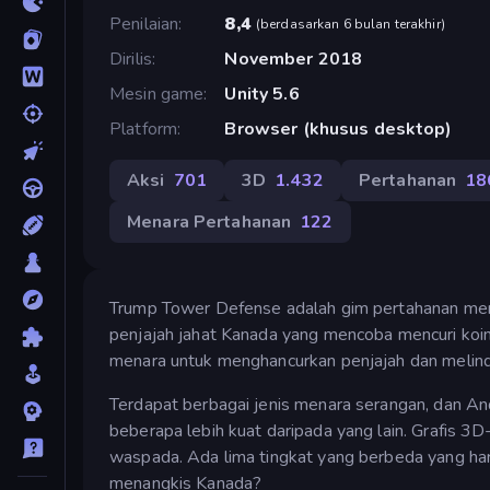
Penilaian
8,4
(
berdasarkan 6 bulan terakhir
)
Dirilis
November 2018
Mesin game
Unity 5.6
Platform
Browser (khusus desktop)
Aksi
701
3D
1.432
Pertahanan
18
Menara Pertahanan
122
Trump Tower Defense adalah gim pertahanan mena
penjajah jahat Kanada yang mencoba mencuri ko
menara untuk menghancurkan penjajah dan melin
Terdapat berbagai jenis menara serangan, dan Anda
beberapa lebih kuat daripada yang lain. Grafis 3
waspada. Ada lima tingkat yang berbeda yang ha
menangkis Kanada?