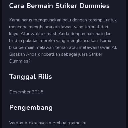
Cara Bermain Striker Dummies
Kamu harus menggunakan palu dengan terampil untuk
mencoba menghancurkan lawan yang terbuat dari
kayu. Atur waktu smash Anda dengan hati-hati dan
hindari pukulan mereka yang menghancurkan. Kamu
bisa bermain melawan teman atau melawan lawan AI.
Bisakah Anda dinobatkan sebagai juara Striker
Dummies?
Tanggal Rilis
Desember 2018
Pengembang
Vardan Aleksanyan membuat game ini.