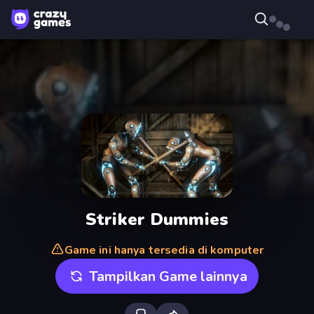
Striker Dummies
Game ini hanya tersedia di komputer
Tampilkan Game lainnya