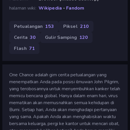
halaman wiki
Wikipedia
-
Fandom
Petualangan
153
Piksel
210
Cerita
30
Gulir Samping
120
Flash
71
One Chance adalah gim cerita petualangan yang
menempatkan Anda pada posisi ilmuwan John Pilgrim,
yang terobosannya untuk menyembuhkan kanker telah
memicu bencana global. Hanya dalam enam hari, virus
mematikan akan memusnahkan semua kehidupan di
Bumi. Setiap hari, Anda akan menghadapi pertanyaan
yang sama. Apakah Anda akan menghabiskan waktu
bersama keluarga, pergi ke kantor untuk mencari obat,