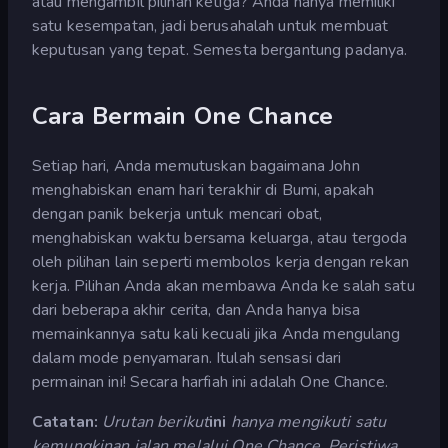
atau mengambil pilihan ketiga? Anda hanya memiliki
satu kesempatan, jadi berusahalah untuk membuat
keputusan yang tepat. Semesta bergantung padanya.
Cara Bermain One Chance
Setiap hari, Anda memutuskan bagaimana John
menghabiskan enam hari terakhir di Bumi, apakah
dengan panik bekerja untuk mencari obat,
menghabiskan waktu bersama keluarga, atau tergoda
oleh pilihan lain seperti membolos kerja dengan rekan
kerja. Pilihan Anda akan membawa Anda ke salah satu
dari beberapa akhir cerita, dan Anda hanya bisa
memainkannya satu kali kecuali jika Anda mengulang
dalam mode penyamaran. Itulah sensasi dari
permainan ini! Secara harfiah ini adalah One Chance.
Catatan:
Urutan berikut
ini
hanya mengikuti satu
kemungkinan jalan melalui One Chance. Peristiwa,