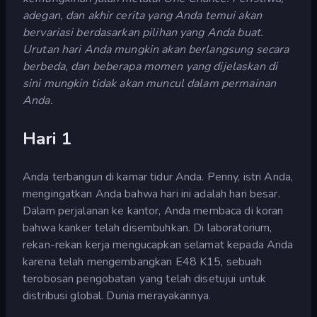
adegan, dan akhir cerita yang Anda temui akan
bervariasi berdasarkan pilihan yang Anda buat.
Urutan hari Anda mungkin akan berlangsung secara
berbeda, dan beberapa momen yang dijelaskan di
sini mungkin tidak akan muncul dalam permainan
Anda.
Hari 1
Anda terbangun di kamar tidur Anda. Penny, istri Anda,
mengingatkan Anda bahwa hari ini adalah hari besar.
Dalam perjalanan ke kantor, Anda membaca di koran
bahwa kanker telah disembuhkan. Di laboratorium,
rekan-rekan kerja mengucapkan selamat kepada Anda
karena telah mengembangkan E48 K15, sebuah
terobosan pengobatan yang telah disetujui untuk
distribusi global. Dunia merayakannya.