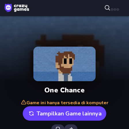
One Chance
Game ini hanya tersedia di komputer
Tampilkan Game lainnya