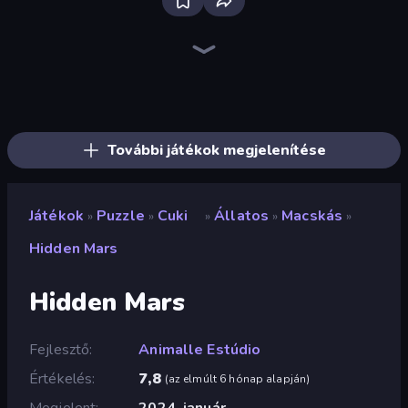
Bloxd.io
Ragdoll Archers
EvoWars.io
Veck.io
Piece of Cake: Merge and Bake
Racing Limits
Traffic Rider
Mahjongg Solitaire
Screw Out: Bolts and Nuts
Words of Wonders
Piles of Mahjong
Designville: Merge & Design
Miniblox
Space Waves
Stickman Clash
SkillWarz
Fortzone Battle Royale
Arrow Escape
További játékok megjelenítése
Játékok
Puzzle
Cuki
Állatos
Macskás
»
»
»
»
»
Hidden Mars
Hidden Mars
Fejlesztő
Animalle Estúdio
Értékelés
7,8
(
az elmúlt 6 hónap alapján
)
Megjelent
2024. január