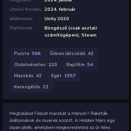
Utolsó frissítés
2024. február
Játékmotor
Unity 2020
Platformok
Böngésző (csak asztali
számítógépen), Steam
Puzzle
566
Űrben Játszódó
43
Oldalnézetes
120
Rajzfilm
54
Macskás
42
Egér
1557
Keresgélős
22
Megtalálod Felicat macskát a Marson? Rakéták,
űrállomások és roverek között. A Hidden Mars egy
olyan játék, amelyben megkeresheted az űr híres