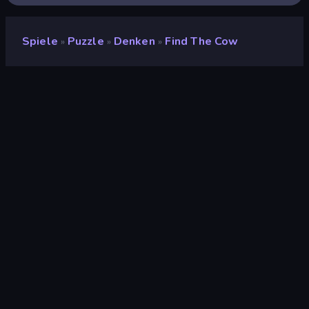
Spiele
Puzzle
Denken
Find The Cow
»
»
»
Find The Cow
Entwickler
蓝蓝
Bewertung
(
basierend auf den letzten 6
9,0
Monaten
)
Veröffentlicht
Mai 2026
Letzte Aktualisierung
August 2026
Spiel-Engine
Cocos
Plattformen
Browser (Desktop,
Mobilgerät, Tablet),
CrazyGames App (iOS,
Android)
Orientierung
Porträt